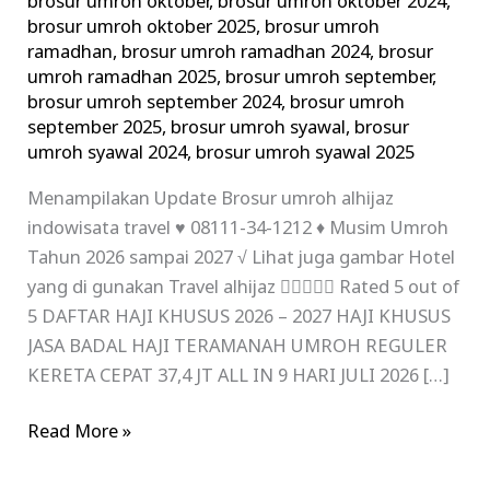
brosur umroh oktober
,
brosur umroh oktober 2024
,
brosur umroh oktober 2025
,
brosur umroh
ramadhan
,
brosur umroh ramadhan 2024
,
brosur
umroh ramadhan 2025
,
brosur umroh september
,
brosur umroh september 2024
,
brosur umroh
september 2025
,
brosur umroh syawal
,
brosur
umroh syawal 2024
,
brosur umroh syawal 2025
Menampilakan Update Brosur umroh alhijaz
indowisata travel ♥ 08111-34-1212 ♦ Musim Umroh
Tahun 2026 sampai 2027 √ Lihat juga gambar Hotel
yang di gunakan Travel alhijaz  Rated 5 out of
5 DAFTAR HAJI KHUSUS 2026 – 2027 HAJI KHUSUS
JASA BADAL HAJI TERAMANAH UMROH REGULER
KERETA CEPAT 37,4 JT ALL IN 9 HARI JULI 2026 […]
Read More »