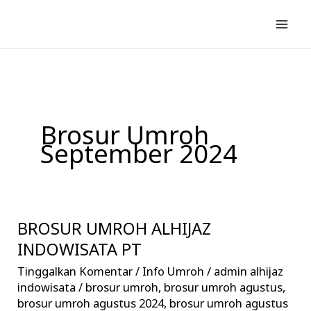
Lewati
ke
konten
Brosur Umroh
September 2024
BROSUR UMROH ALHIJAZ
BROSUR
UMROH
INDOWISATA PT
ALHIJAZ
Tinggalkan Komentar
/
Info Umroh
/
admin alhijaz
INDOWISATA
indowisata
/
brosur umroh
,
brosur umroh agustus
,
PT
brosur umroh agustus 2024
,
brosur umroh agustus