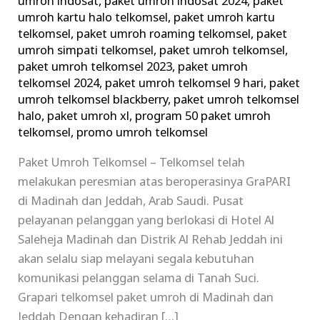
umroh indosat
,
paket umroh indosat 2024
,
paket
umroh kartu halo telkomsel
,
paket umroh kartu
telkomsel
,
paket umroh roaming telkomsel
,
paket
umroh simpati telkomsel
,
paket umroh telkomsel
,
paket umroh telkomsel 2023
,
paket umroh
telkomsel 2024
,
paket umroh telkomsel 9 hari
,
paket
umroh telkomsel blackberry
,
paket umroh telkomsel
halo
,
paket umroh xl
,
program 50 paket umroh
telkomsel
,
promo umroh telkomsel
Paket Umroh Telkomsel – Telkomsel telah
melakukan peresmian atas beroperasinya GraPARI
di Madinah dan Jeddah, Arab Saudi. Pusat
pelayanan pelanggan yang berlokasi di Hotel Al
Saleheja Madinah dan Distrik Al Rehab Jeddah ini
akan selalu siap melayani segala kebutuhan
komunikasi pelanggan selama di Tanah Suci.
Grapari telkomsel paket umroh di Madinah dan
Jeddah Dengan kehadiran […]