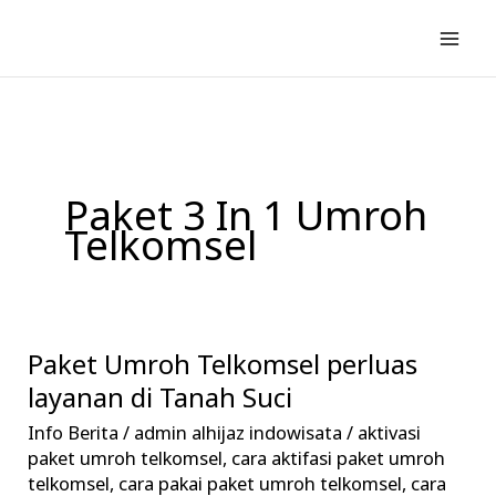
Lewati
ke
konten
Paket 3 In 1 Umroh
Telkomsel
Paket Umroh Telkomsel perluas
Paket
Umroh
layanan di Tanah Suci
Telkomsel
Info Berita
/
admin alhijaz indowisata
/
aktivasi
perluas
paket umroh telkomsel
,
cara aktifasi paket umroh
layanan
telkomsel
,
cara pakai paket umroh telkomsel
,
cara