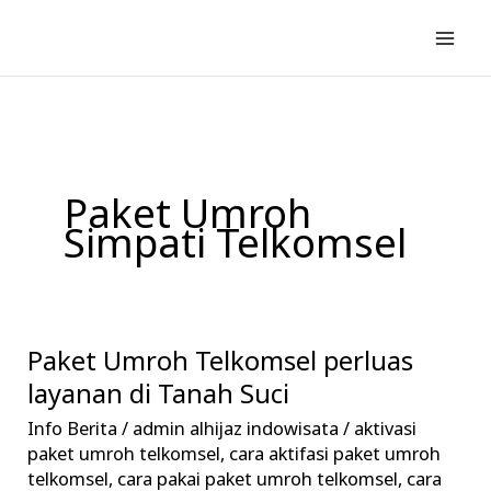
Lewati
ke
konten
Paket Umroh
Simpati Telkomsel
Paket Umroh Telkomsel perluas
Paket
Umroh
layanan di Tanah Suci
Telkomsel
Info Berita
/
admin alhijaz indowisata
/
aktivasi
perluas
paket umroh telkomsel
,
cara aktifasi paket umroh
layanan
telkomsel
,
cara pakai paket umroh telkomsel
,
cara