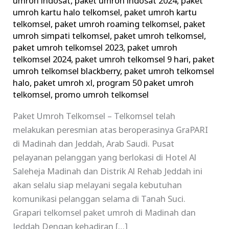
umroh indosat
,
paket umroh indosat 2024
,
paket
umroh kartu halo telkomsel
,
paket umroh kartu
telkomsel
,
paket umroh roaming telkomsel
,
paket
umroh simpati telkomsel
,
paket umroh telkomsel
,
paket umroh telkomsel 2023
,
paket umroh
telkomsel 2024
,
paket umroh telkomsel 9 hari
,
paket
umroh telkomsel blackberry
,
paket umroh telkomsel
halo
,
paket umroh xl
,
program 50 paket umroh
telkomsel
,
promo umroh telkomsel
Paket Umroh Telkomsel – Telkomsel telah
melakukan peresmian atas beroperasinya GraPARI
di Madinah dan Jeddah, Arab Saudi. Pusat
pelayanan pelanggan yang berlokasi di Hotel Al
Saleheja Madinah dan Distrik Al Rehab Jeddah ini
akan selalu siap melayani segala kebutuhan
komunikasi pelanggan selama di Tanah Suci.
Grapari telkomsel paket umroh di Madinah dan
Jeddah Dengan kehadiran […]