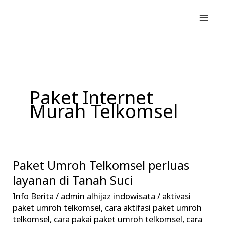
Lewati
ke
konten
Paket Internet
Murah Telkomsel
Paket Umroh Telkomsel perluas
Paket
Umroh
layanan di Tanah Suci
Telkomsel
Info Berita
/
admin alhijaz indowisata
/
aktivasi
perluas
paket umroh telkomsel
,
cara aktifasi paket umroh
layanan
telkomsel
,
cara pakai paket umroh telkomsel
,
cara