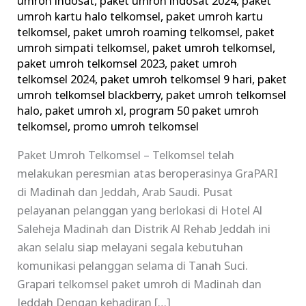
umroh indosat
,
paket umroh indosat 2024
,
paket
umroh kartu halo telkomsel
,
paket umroh kartu
telkomsel
,
paket umroh roaming telkomsel
,
paket
umroh simpati telkomsel
,
paket umroh telkomsel
,
paket umroh telkomsel 2023
,
paket umroh
telkomsel 2024
,
paket umroh telkomsel 9 hari
,
paket
umroh telkomsel blackberry
,
paket umroh telkomsel
halo
,
paket umroh xl
,
program 50 paket umroh
telkomsel
,
promo umroh telkomsel
Paket Umroh Telkomsel – Telkomsel telah
melakukan peresmian atas beroperasinya GraPARI
di Madinah dan Jeddah, Arab Saudi. Pusat
pelayanan pelanggan yang berlokasi di Hotel Al
Saleheja Madinah dan Distrik Al Rehab Jeddah ini
akan selalu siap melayani segala kebutuhan
komunikasi pelanggan selama di Tanah Suci.
Grapari telkomsel paket umroh di Madinah dan
Jeddah Dengan kehadiran […]