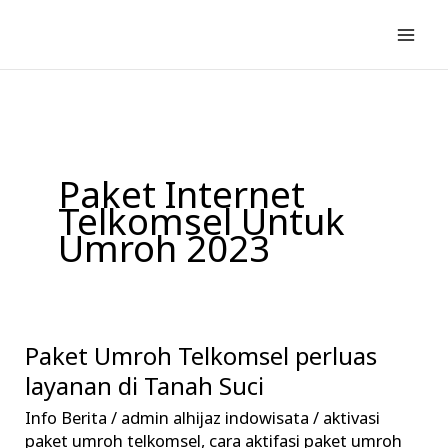
Lewati
ke
konten
Paket Internet
Telkomsel Untuk
Umroh 2023
Paket Umroh Telkomsel perluas
Paket
Umroh
layanan di Tanah Suci
Telkomsel
Info Berita
/
admin alhijaz indowisata
/
aktivasi
perluas
paket umroh telkomsel
,
cara aktifasi paket umroh