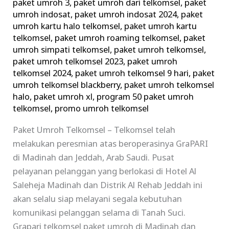
paket umroh 3
,
paket umroh dari telkomsel
,
paket
umroh indosat
,
paket umroh indosat 2024
,
paket
umroh kartu halo telkomsel
,
paket umroh kartu
telkomsel
,
paket umroh roaming telkomsel
,
paket
umroh simpati telkomsel
,
paket umroh telkomsel
,
paket umroh telkomsel 2023
,
paket umroh
telkomsel 2024
,
paket umroh telkomsel 9 hari
,
paket
umroh telkomsel blackberry
,
paket umroh telkomsel
halo
,
paket umroh xl
,
program 50 paket umroh
telkomsel
,
promo umroh telkomsel
Paket Umroh Telkomsel – Telkomsel telah
melakukan peresmian atas beroperasinya GraPARI
di Madinah dan Jeddah, Arab Saudi. Pusat
pelayanan pelanggan yang berlokasi di Hotel Al
Saleheja Madinah dan Distrik Al Rehab Jeddah ini
akan selalu siap melayani segala kebutuhan
komunikasi pelanggan selama di Tanah Suci.
Grapari telkomsel paket umroh di Madinah dan