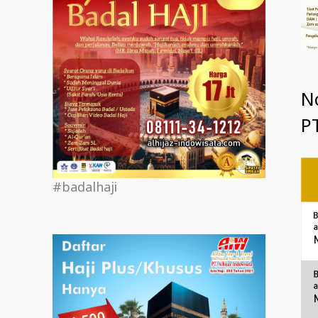
N
PT
#badalhaji