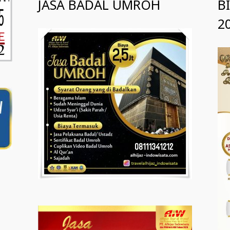
JASA BADAL UMROH
B
2