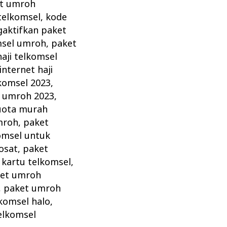
et umroh
telkomsel
,
kode
aktifkan paket
msel umroh
,
paket
aji telkomsel
internet haji
komsel 2023
,
k umroh 2023
,
uota murah
mroh
,
paket
omsel untuk
osat
,
paket
kartu telkomsel
,
et umroh
,
paket umroh
komsel halo
,
elkomsel