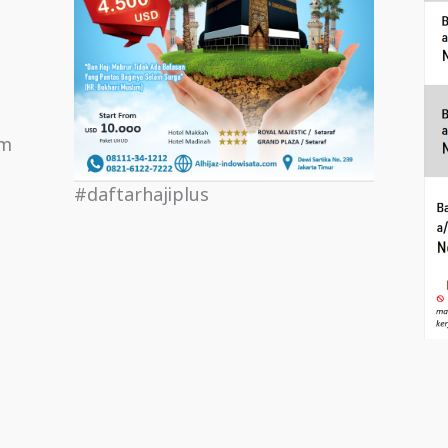
om
#daftarhajiplus