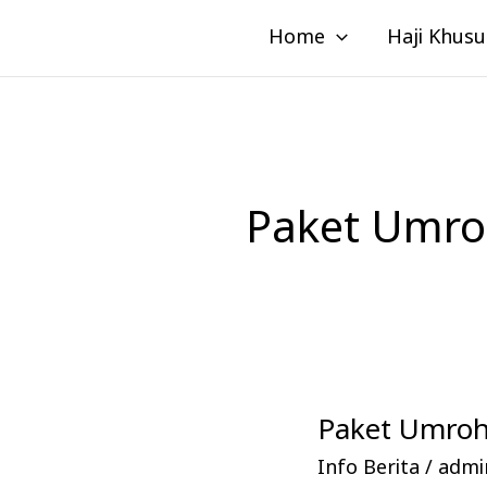
Lewati
Home
Haji Khusu
ke
konten
Paket Umro
Paket Umroh 
Paket
Umroh
Info Berita
/
admin