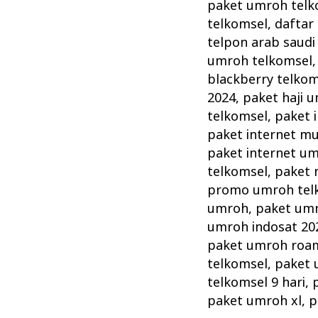
Telkomsel
paket umroh telk
perluas
telkomsel
,
daftar
layanan
telpon arab saudi
umroh telkomsel
di
blackberry telko
Tanah
2024
,
paket haji 
Suci
telkomsel
,
paket 
paket internet m
paket internet u
telkomsel
,
paket 
promo umroh tel
umroh
,
paket um
umroh indosat 20
paket umroh roam
telkomsel
,
paket 
telkomsel 9 hari
,
paket umroh xl
,
p