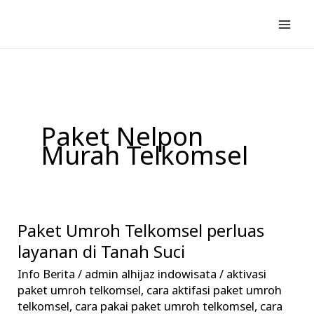
Lewati
ke
konten
Paket Nelpon
Murah Telkomsel
Paket Umroh Telkomsel perluas
Paket
Umroh
layanan di Tanah Suci
Telkomsel
Info Berita
/
admin alhijaz indowisata
/
aktivasi
perluas
paket umroh telkomsel
,
cara aktifasi paket umroh
layanan
telkomsel
,
cara pakai paket umroh telkomsel
,
cara