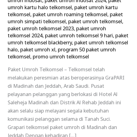
umroh indosat
,
paket umroh indosat 2024
,
paket
umroh kartu halo telkomsel
,
paket umroh kartu
telkomsel
,
paket umroh roaming telkomsel
,
paket
umroh simpati telkomsel
,
paket umroh telkomsel
,
paket umroh telkomsel 2023
,
paket umroh
telkomsel 2024
,
paket umroh telkomsel 9 hari
,
paket
umroh telkomsel blackberry
,
paket umroh telkomsel
halo
,
paket umroh xl
,
program 50 paket umroh
telkomsel
,
promo umroh telkomsel
Paket Umroh Telkomsel – Telkomsel telah
melakukan peresmian atas beroperasinya GraPARI
di Madinah dan Jeddah, Arab Saudi. Pusat
pelayanan pelanggan yang berlokasi di Hotel Al
Saleheja Madinah dan Distrik Al Rehab Jeddah ini
akan selalu siap melayani segala kebutuhan
komunikasi pelanggan selama di Tanah Suci.
Grapari telkomsel paket umroh di Madinah dan
Jeddah Dengan kehadiran […]