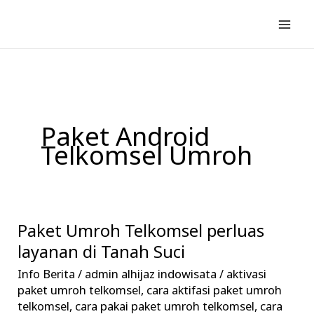
Lewati
ke
konten
Paket Android
Telkomsel Umroh
Paket Umroh Telkomsel perluas
Paket
Umroh
layanan di Tanah Suci
Telkomsel
Info Berita
/
admin alhijaz indowisata
/
aktivasi
perluas
paket umroh telkomsel
,
cara aktifasi paket umroh
layanan
telkomsel
,
cara pakai paket umroh telkomsel
,
cara