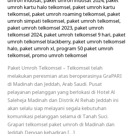
umroh indosat
,
paket umroh indosat 2024
,
paket
umroh kartu halo telkomsel
,
paket umroh kartu
telkomsel
,
paket umroh roaming telkomsel
,
paket
umroh simpati telkomsel
,
paket umroh telkomsel
,
paket umroh telkomsel 2023
,
paket umroh
telkomsel 2024
,
paket umroh telkomsel 9 hari
,
paket
umroh telkomsel blackberry
,
paket umroh telkomsel
halo
,
paket umroh xl
,
program 50 paket umroh
telkomsel
,
promo umroh telkomsel
Paket Umroh Telkomsel – Telkomsel telah
melakukan peresmian atas beroperasinya GraPARI
di Madinah dan Jeddah, Arab Saudi. Pusat
pelayanan pelanggan yang berlokasi di Hotel Al
Saleheja Madinah dan Distrik Al Rehab Jeddah ini
akan selalu siap melayani segala kebutuhan
komunikasi pelanggan selama di Tanah Suci.
Grapari telkomsel paket umroh di Madinah dan
Jeddah Dengan kehadiran […]