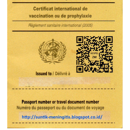
di
Seluruh
Indonesia