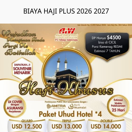
BIAYA HAJI PLUS 2026 2027