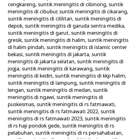
cengkareng
,
suntik meningitis di cibinong
,
suntik
meningitis di cibubur
,
suntik meningitis di cikarang
,
suntik meningitis di cililitan
,
suntik meningitis di
depok
,
suntik meningitis di garuda sentra medika
,
suntik meningitis di garut
,
suntik meningitis di
gresik
,
suntik meningitis di halim
,
suntik meningitis
di halim pindah
,
suntik meningitis di islamic center
bekasi
,
suntik meningitis di jakarta
,
suntik
meningitis di jakarta selatan
,
suntik meningitis di
jogja
,
suntik meningitis di karawang
,
suntik
meningitis di kediri
,
suntik meningitis di kkp halim
,
suntik meningitis di lampung
,
suntik meningitis di
lengan
,
suntik meningitis di medan
,
suntik
meningitis di ngawi
,
suntik meningitis di
puskesmas
,
suntik meningitis di rs fatmawati
,
suntik meningitis di rs fatmawati 2022
,
suntik
meningitis di rs fatmawati 2023
,
suntik meningitis
di rs haji pondok gede
,
suntik meningitis di rs
pelabuhan
,
suntik meningitis di rs persahabatan
,