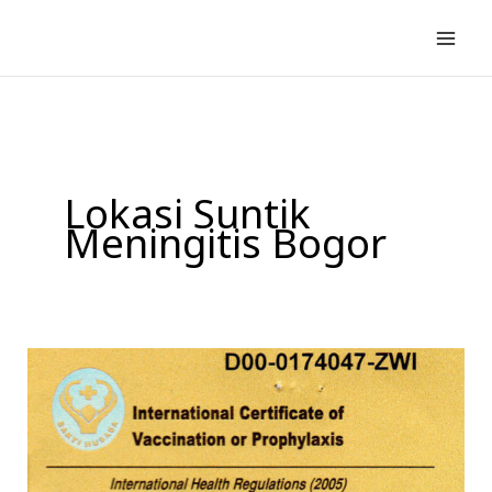
Lewati
ke
konten
Lokasi Suntik
Meningitis Bogor
Tempat
Suntik
Meningitis
Haji
Umroh