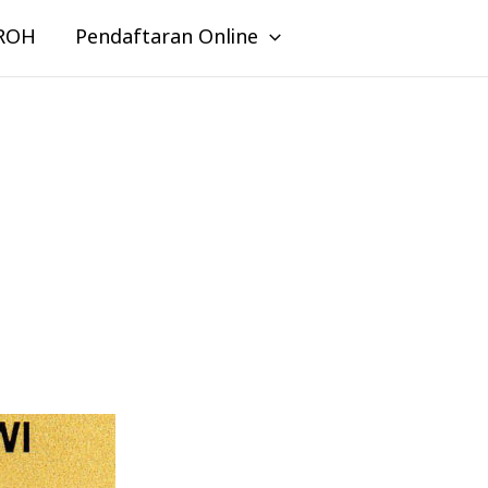
ROH
Pendaftaran Online