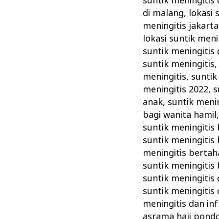
suntik meningitis d
di malang
,
lokasi 
meningitis jakarta
lokasi suntik men
suntik meningitis 
suntik meningitis
meningitis
,
suntik
meningitis 2022
,
s
anak
,
suntik menin
bagi wanita hamil
suntik meningitis
suntik meningitis
meningitis berta
suntik meningitis 
suntik meningitis
suntik meningitis c
meningitis dan in
asrama haji pond