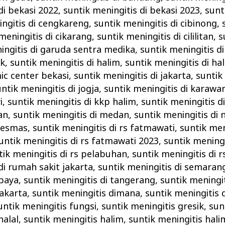
di bekasi 2022
,
suntik meningitis di bekasi 2023
,
sunt
ingitis di cengkareng
,
suntik meningitis di cibinong
,
meningitis di cikarang
,
suntik meningitis di cililitan
,
s
ingitis di garuda sentra medika
,
suntik meningitis d
ik
,
suntik meningitis di halim
,
suntik meningitis di ha
mic center bekasi
,
suntik meningitis di jakarta
,
suntik
ntik meningitis di jogja
,
suntik meningitis di karawa
i
,
suntik meningitis di kkp halim
,
suntik meningitis 
an
,
suntik meningitis di medan
,
suntik meningitis di 
skesmas
,
suntik meningitis di rs fatmawati
,
suntik men
untik meningitis di rs fatmawati 2023
,
suntik meningit
tik meningitis di rs pelabuhan
,
suntik meningitis di 
di rumah sakit jakarta
,
suntik meningitis di semaran
abaya
,
suntik meningitis di tangerang
,
suntik meningit
yakarta
,
suntik meningitis dimana
,
suntik meningitis
untik meningitis fungsi
,
suntik meningitis gresik
,
sun
halal
,
suntik meningitis halim
,
suntik meningitis hal