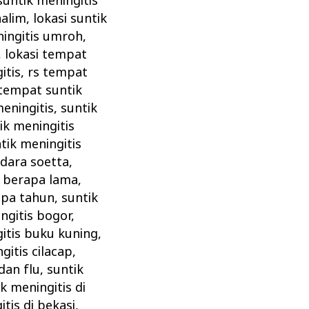
suntik meningitis
halim
,
lokasi suntik
ningitis umroh
,
,
lokasi tempat
itis
,
rs tempat
tempat suntik
meningitis
,
suntik
ik meningitis
tik meningitis
ndara soetta
,
s berapa lama
,
apa tahun
,
suntik
ngitis bogor
,
itis buku kuning
,
gitis cilacap
,
dan flu
,
suntik
k meningitis di
tis di bekasi
,