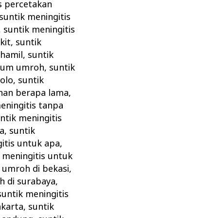
s percetakan
suntik meningitis
,
suntik meningitis
kit
,
suntik
 hamil
,
suntik
elum umroh
,
suntik
solo
,
suntik
ahan berapa lama
,
eningitis tanpa
ntik meningitis
ta
,
suntik
itis untuk apa
,
 meningitis untuk
k umroh di bekasi
,
h di surabaya
,
suntik meningitis
akarta
,
suntik