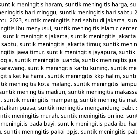
suntik meningitis haram
,
suntik meningitis harga
,
su
eningitis hari minggu
,
suntik meningitis hari sabtu 
abtu 2023
,
suntik meningitis hari sabtu di jakarta
,
sun
ngitis ibu menyusui
,
suntik meningitis islamic cente
,
suntik meningitis jakarta
,
suntik meningitis jakarta
a sabtu
,
suntik meningitis jakarta timur
,
suntik mening
ngitis jawa timur
,
suntik meningitis jayapura
,
suntik
jogja
,
suntik meningitis juanda
,
suntik meningitis ju
 karawang
,
suntik meningitis kartu kuning
,
suntik men
gitis ketika hamil
,
suntik meningitis kkp halim
,
sunti
tik meningitis kota malang
,
suntik meningitis lamp
suntik meningitis madiun
,
suntik meningitis makassa
g
,
suntik meningitis mampang
,
suntik meningitis ma
talkan puasa
,
suntik meningitis mengandung babi
,
ntik meningitis murah
,
suntik meningitis online
,
sunt
 meningitis pada bayi
,
suntik meningitis pada ibu ha
g
,
suntik meningitis pakai bpjs
,
suntik meningitis p