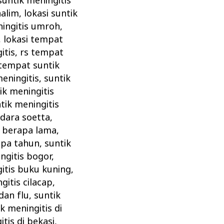
suntik meningitis
halim
,
lokasi suntik
ningitis umroh
,
,
lokasi tempat
itis
,
rs tempat
tempat suntik
meningitis
,
suntik
ik meningitis
tik meningitis
ndara soetta
,
s berapa lama
,
apa tahun
,
suntik
ngitis bogor
,
itis buku kuning
,
gitis cilacap
,
dan flu
,
suntik
k meningitis di
tis di bekasi
,