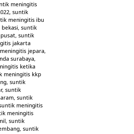
ntik meningitis
2022
,
suntik
tik meningitis ibu
r bekasi
,
suntik
 pusat
,
suntik
itis jakarta
 meningitis jepara
,
anda surabaya
,
ingitis ketika
k meningitis kkp
ung
,
suntik
r
,
suntik
taram
,
suntik
suntik meningitis
ik meningitis
mil
,
suntik
alembang
,
suntik