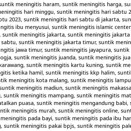
suntik meningitis haram
,
suntik meningitis harga
,
su
eningitis hari minggu
,
suntik meningitis hari sabtu 
abtu 2023
,
suntik meningitis hari sabtu di jakarta
,
sun
ngitis ibu menyusui
,
suntik meningitis islamic cente
,
suntik meningitis jakarta
,
suntik meningitis jakarta
a sabtu
,
suntik meningitis jakarta timur
,
suntik mening
ngitis jawa timur
,
suntik meningitis jayapura
,
suntik
jogja
,
suntik meningitis juanda
,
suntik meningitis ju
 karawang
,
suntik meningitis kartu kuning
,
suntik men
gitis ketika hamil
,
suntik meningitis kkp halim
,
sunti
tik meningitis kota malang
,
suntik meningitis lamp
suntik meningitis madiun
,
suntik meningitis makassa
g
,
suntik meningitis mampang
,
suntik meningitis ma
talkan puasa
,
suntik meningitis mengandung babi
,
ntik meningitis murah
,
suntik meningitis online
,
sunt
 meningitis pada bayi
,
suntik meningitis pada ibu ha
g
,
suntik meningitis pakai bpjs
,
suntik meningitis p