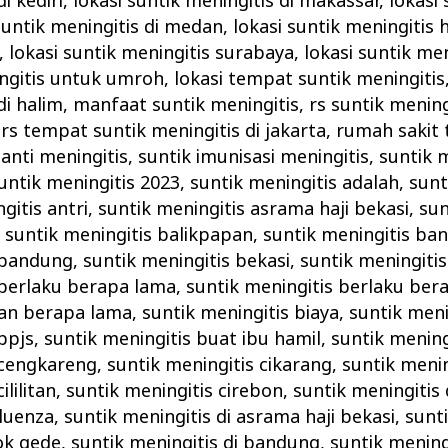
i kediri
,
lokasi suntik meningitis di makassar
,
lokasi 
suntik meningitis di medan
,
lokasi suntik meningitis 
,
lokasi suntik meningitis surabaya
,
lokasi suntik me
ingitis untuk umroh
,
lokasi tempat suntik meningitis
di halim
,
manfaat suntik meningitis
,
rs suntik mening
,
rs tempat suntik meningitis di jakarta
,
rumah sakit 
 anti meningitis
,
suntik imunisasi meningitis
,
suntik 
untik meningitis 2023
,
suntik meningitis adalah
,
sunt
gitis antri
,
suntik meningitis asrama haji bekasi
,
sun
,
suntik meningitis balikpapan
,
suntik meningitis ba
 bandung
,
suntik meningitis bekasi
,
suntik meningiti
 berlaku berapa lama
,
suntik meningitis berlaku ber
han berapa lama
,
suntik meningitis biaya
,
suntik meni
bpjs
,
suntik meningitis buat ibu hamil
,
suntik mening
 cengkareng
,
suntik meningitis cikarang
,
suntik menin
ililitan
,
suntik meningitis cirebon
,
suntik meningitis 
fluenza
,
suntik meningitis di asrama haji bekasi
,
sunti
ok gede
,
suntik meningitis di bandung
,
suntik meningi