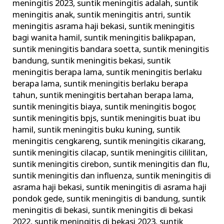
meningitis 2023
,
suntik meningitis adalah
,
suntik
meningitis anak
,
suntik meningitis antri
,
suntik
meningitis asrama haji bekasi
,
suntik meningitis
bagi wanita hamil
,
suntik meningitis balikpapan
,
suntik meningitis bandara soetta
,
suntik meningitis
bandung
,
suntik meningitis bekasi
,
suntik
meningitis berapa lama
,
suntik meningitis berlaku
berapa lama
,
suntik meningitis berlaku berapa
tahun
,
suntik meningitis bertahan berapa lama
,
suntik meningitis biaya
,
suntik meningitis bogor
,
suntik meningitis bpjs
,
suntik meningitis buat ibu
hamil
,
suntik meningitis buku kuning
,
suntik
meningitis cengkareng
,
suntik meningitis cikarang
,
suntik meningitis cilacap
,
suntik meningitis cililitan
,
suntik meningitis cirebon
,
suntik meningitis dan flu
,
suntik meningitis dan influenza
,
suntik meningitis di
asrama haji bekasi
,
suntik meningitis di asrama haji
pondok gede
,
suntik meningitis di bandung
,
suntik
meningitis di bekasi
,
suntik meningitis di bekasi
2022
,
suntik meningitis di bekasi 2023
,
suntik