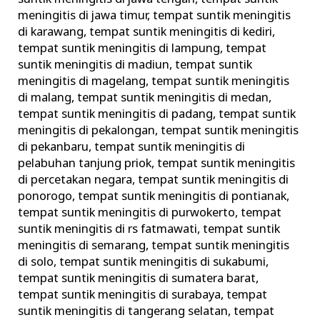
meningitis di jawa timur
,
tempat suntik meningitis
di karawang
,
tempat suntik meningitis di kediri
,
tempat suntik meningitis di lampung
,
tempat
suntik meningitis di madiun
,
tempat suntik
meningitis di magelang
,
tempat suntik meningitis
di malang
,
tempat suntik meningitis di medan
,
tempat suntik meningitis di padang
,
tempat suntik
meningitis di pekalongan
,
tempat suntik meningitis
di pekanbaru
,
tempat suntik meningitis di
pelabuhan tanjung priok
,
tempat suntik meningitis
di percetakan negara
,
tempat suntik meningitis di
ponorogo
,
tempat suntik meningitis di pontianak
,
tempat suntik meningitis di purwokerto
,
tempat
suntik meningitis di rs fatmawati
,
tempat suntik
meningitis di semarang
,
tempat suntik meningitis
di solo
,
tempat suntik meningitis di sukabumi
,
tempat suntik meningitis di sumatera barat
,
tempat suntik meningitis di surabaya
,
tempat
suntik meningitis di tangerang selatan
,
tempat