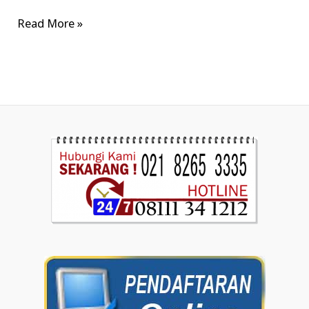
Read More »