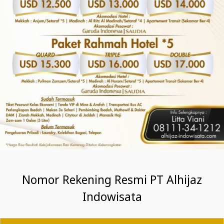
Nomor Rekening Resmi PT Alhijaz
Indowisata