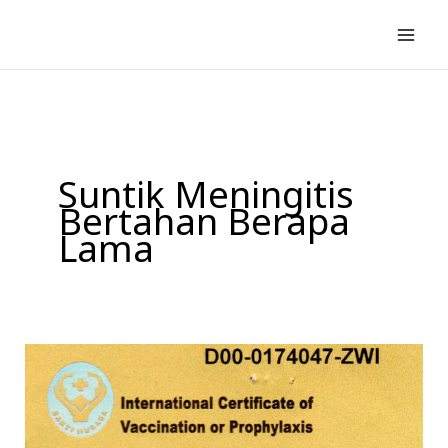
Lewati
ke
konten
Suntik Meningitis
Bertahan Berapa
Lama
Tempat
Suntik
Meningitis
Haji