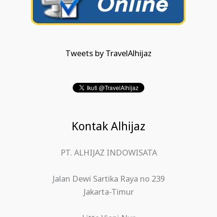
Tweets by TravelAlhijaz
Kontak Alhijaz
PT. ALHIJAZ INDOWISATA
Jalan Dewi Sartika Raya no 239
Jakarta-Timur