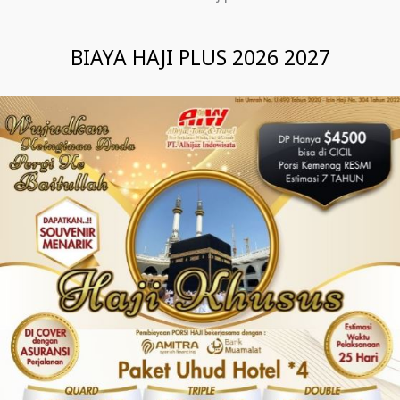
BIAYA HAJI PLUS 2026 2027