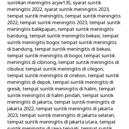
suntikan meningitis acyw135
,
syarat suntik
meningitis 2022
,
syarat suntik meningitis 2023
,
tempat suntik meningitis
,
tempat suntik meningitis
2022
,
tempat suntik meningitis 2023
,
tempat suntik
meningitis balikpapan
,
tempat suntik meningitis
bandung
,
tempat suntik meningitis bekasi
,
tempat
suntik meningitis bogor
,
tempat suntik meningitis
di bandung
,
tempat suntik meningitis di bekasi
,
tempat suntik meningitis di bogor
,
tempat suntik
meningitis di cibinong
,
tempat suntik meningitis di
cibubur
,
tempat suntik meningitis di cilegon
,
tempat suntik meningitis di cirebon
,
tempat suntik
meningitis di depok
,
tempat suntik meningitis di
gresik
,
tempat suntik meningitis di halim
,
tempat
suntik meningitis di halim pindah
,
tempat suntik
meningitis di jakarta
,
tempat suntik meningitis di
jakarta 2022
,
tempat suntik meningitis di jakarta
2023
,
tempat suntik meningitis di jakarta selatan
,
tempat suntik meningitis di jakarta utara
,
tempat
suntik meningitis di jawa tengah
,
tempat suntik