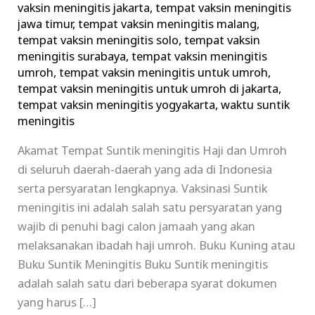
vaksin meningitis jakarta
,
tempat vaksin meningitis
jawa timur
,
tempat vaksin meningitis malang
,
tempat vaksin meningitis solo
,
tempat vaksin
meningitis surabaya
,
tempat vaksin meningitis
umroh
,
tempat vaksin meningitis untuk umroh
,
tempat vaksin meningitis untuk umroh di jakarta
,
tempat vaksin meningitis yogyakarta
,
waktu suntik
meningitis
Akamat Tempat Suntik meningitis Haji dan Umroh
di seluruh daerah-daerah yang ada di Indonesia
serta persyaratan lengkapnya. Vaksinasi Suntik
meningitis ini adalah salah satu persyaratan yang
wajib di penuhi bagi calon jamaah yang akan
melaksanakan ibadah haji umroh. Buku Kuning atau
Buku Suntik Meningitis Buku Suntik meningitis
adalah salah satu dari beberapa syarat dokumen
yang harus […]