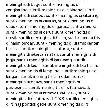
meningitis di bogor
,
suntik meningitis di
cengkareng
,
suntik meningitis di cibinong
,
suntik
meningitis di cibubur
,
suntik meningitis di cikarang
,
suntik meningitis di cililitan
,
suntik meningitis di
depok
,
suntik meningitis di garuda sentra medika
,
suntik meningitis di garut
,
suntik meningitis di
gresik
,
suntik meningitis di halim
,
suntik meningitis
di halim pindah
,
suntik meningitis di islamic center
bekasi
,
suntik meningitis di jakarta
,
suntik
meningitis di jakarta selatan
,
suntik meningitis di
jogja
,
suntik meningitis di karawang
,
suntik
meningitis di kediri
,
suntik meningitis di kkp halim
,
suntik meningitis di lampung
,
suntik meningitis di
lengan
,
suntik meningitis di medan
,
suntik
meningitis di ngawi
,
suntik meningitis di
puskesmas
,
suntik meningitis di rs fatmawati
,
suntik meningitis di rs fatmawati 2022
,
suntik
meningitis di rs fatmawati 2023
,
suntik meningitis
di rs haji pondok gede
,
suntik meningitis di rs