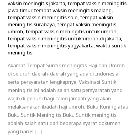
vaksin meningitis jakarta
,
tempat vaksin meningitis
jawa timur
,
tempat vaksin meningitis malang
,
tempat vaksin meningitis solo
,
tempat vaksin
meningitis surabaya
,
tempat vaksin meningitis
umroh
,
tempat vaksin meningitis untuk umroh
,
tempat vaksin meningitis untuk umroh di jakarta
,
tempat vaksin meningitis yogyakarta
,
waktu suntik
meningitis
Akamat Tempat Suntik meningitis Haji dan Umroh
di seluruh daerah-daerah yang ada di Indonesia
serta persyaratan lengkapnya. Vaksinasi Suntik
meningitis ini adalah salah satu persyaratan yang
wajib di penuhi bagi calon jamaah yang akan
melaksanakan ibadah haji umroh. Buku Kuning atau
Buku Suntik Meningitis Buku Suntik meningitis
adalah salah satu dari beberapa syarat dokumen
yang harus […]