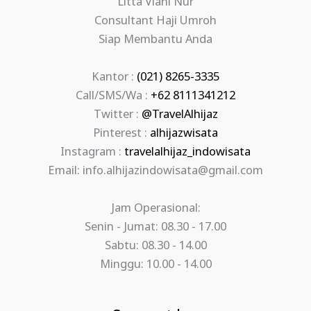
Litta Viani Nur
Consultant Haji Umroh
Siap Membantu Anda
Kantor :
(021) 8265-3335
Call/SMS/Wa :
+62 8111341212
Twitter :
@TravelAlhijaz
Pinterest :
alhijazwisata
Instagram :
travelalhijaz_indowisata
Email: info.alhijazindowisata@gmail.com
Jam Operasional:
Senin - Jumat: 08.30 - 17.00
Sabtu: 08.30 - 14.00
Minggu: 10.00 - 14.00