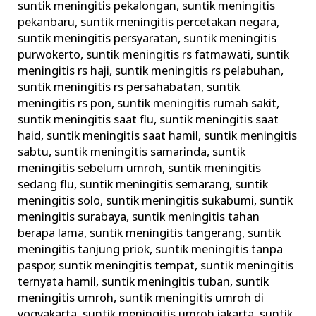
suntik meningitis pekalongan
,
suntik meningitis
pekanbaru
,
suntik meningitis percetakan negara
,
suntik meningitis persyaratan
,
suntik meningitis
purwokerto
,
suntik meningitis rs fatmawati
,
suntik
meningitis rs haji
,
suntik meningitis rs pelabuhan
,
suntik meningitis rs persahabatan
,
suntik
meningitis rs pon
,
suntik meningitis rumah sakit
,
suntik meningitis saat flu
,
suntik meningitis saat
haid
,
suntik meningitis saat hamil
,
suntik meningitis
sabtu
,
suntik meningitis samarinda
,
suntik
meningitis sebelum umroh
,
suntik meningitis
sedang flu
,
suntik meningitis semarang
,
suntik
meningitis solo
,
suntik meningitis sukabumi
,
suntik
meningitis surabaya
,
suntik meningitis tahan
berapa lama
,
suntik meningitis tangerang
,
suntik
meningitis tanjung priok
,
suntik meningitis tanpa
paspor
,
suntik meningitis tempat
,
suntik meningitis
ternyata hamil
,
suntik meningitis tuban
,
suntik
meningitis umroh
,
suntik meningitis umroh di
yogyakarta
,
suntik meningitis umroh jakarta
,
suntik