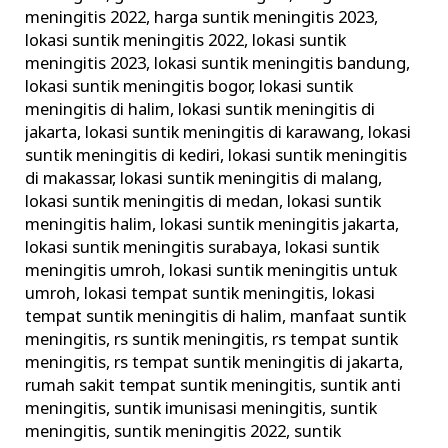
meningitis 2022
,
harga suntik meningitis 2023
,
lokasi suntik meningitis 2022
,
lokasi suntik
meningitis 2023
,
lokasi suntik meningitis bandung
,
lokasi suntik meningitis bogor
,
lokasi suntik
meningitis di halim
,
lokasi suntik meningitis di
jakarta
,
lokasi suntik meningitis di karawang
,
lokasi
suntik meningitis di kediri
,
lokasi suntik meningitis
di makassar
,
lokasi suntik meningitis di malang
,
lokasi suntik meningitis di medan
,
lokasi suntik
meningitis halim
,
lokasi suntik meningitis jakarta
,
lokasi suntik meningitis surabaya
,
lokasi suntik
meningitis umroh
,
lokasi suntik meningitis untuk
umroh
,
lokasi tempat suntik meningitis
,
lokasi
tempat suntik meningitis di halim
,
manfaat suntik
meningitis
,
rs suntik meningitis
,
rs tempat suntik
meningitis
,
rs tempat suntik meningitis di jakarta
,
rumah sakit tempat suntik meningitis
,
suntik anti
meningitis
,
suntik imunisasi meningitis
,
suntik
meningitis
,
suntik meningitis 2022
,
suntik