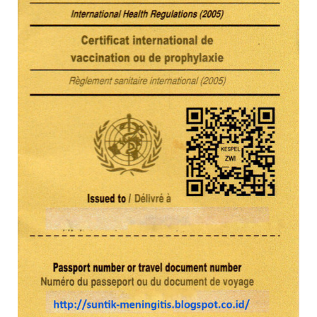
Umroh
di
Seluruh
Indonesia