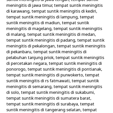
meningitis di jawa timur
,
tempat suntik meningitis
di karawang
,
tempat suntik meningitis di kediri
,
tempat suntik meningitis di lampung
,
tempat
suntik meningitis di madiun
,
tempat suntik
meningitis di magelang
,
tempat suntik meningitis
di malang
,
tempat suntik meningitis di medan
,
tempat suntik meningitis di padang
,
tempat suntik
meningitis di pekalongan
,
tempat suntik meningitis
di pekanbaru
,
tempat suntik meningitis di
pelabuhan tanjung priok
,
tempat suntik meningitis
di percetakan negara
,
tempat suntik meningitis di
ponorogo
,
tempat suntik meningitis di pontianak
,
tempat suntik meningitis di purwokerto
,
tempat
suntik meningitis di rs fatmawati
,
tempat suntik
meningitis di semarang
,
tempat suntik meningitis
di solo
,
tempat suntik meningitis di sukabumi
,
tempat suntik meningitis di sumatera barat
,
tempat suntik meningitis di surabaya
,
tempat
suntik meningitis di tangerang selatan
,
tempat