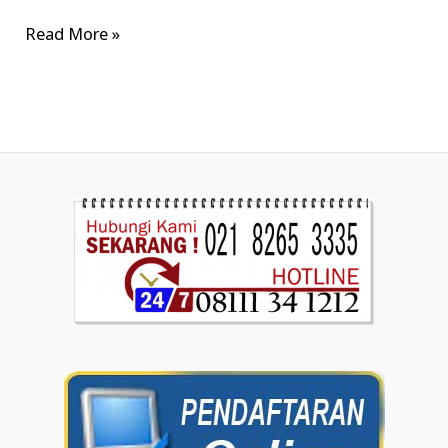
Read More »