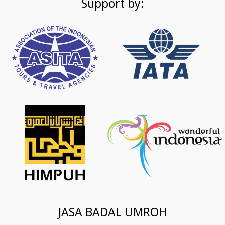
Support by:
JASA BADAL UMROH