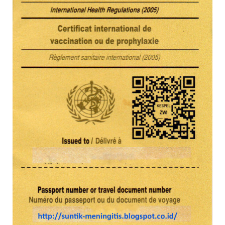
Umroh
di
Seluruh
Indonesia