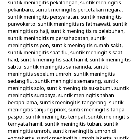
suntik meningitis pekalongan
,
suntik meningitis
pekanbaru
,
suntik meningitis percetakan negara
,
suntik meningitis persyaratan
,
suntik meningitis
purwokerto
,
suntik meningitis rs fatmawati
,
suntik
meningitis rs haji
,
suntik meningitis rs pelabuhan
,
suntik meningitis rs persahabatan
,
suntik
meningitis rs pon
,
suntik meningitis rumah sakit
,
suntik meningitis saat flu
,
suntik meningitis saat
haid
,
suntik meningitis saat hamil
,
suntik meningitis
sabtu
,
suntik meningitis samarinda
,
suntik
meningitis sebelum umroh
,
suntik meningitis
sedang flu
,
suntik meningitis semarang
,
suntik
meningitis solo
,
suntik meningitis sukabumi
,
suntik
meningitis surabaya
,
suntik meningitis tahan
berapa lama
,
suntik meningitis tangerang
,
suntik
meningitis tanjung priok
,
suntik meningitis tanpa
paspor
,
suntik meningitis tempat
,
suntik meningitis
ternyata hamil
,
suntik meningitis tuban
,
suntik
meningitis umroh
,
suntik meningitis umroh di
yogyakarta
,
suntik meningitis umroh jakarta
,
suntik