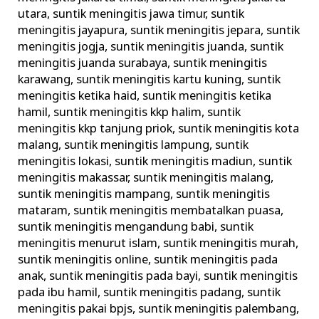
utara
,
suntik meningitis jawa timur
,
suntik
meningitis jayapura
,
suntik meningitis jepara
,
suntik
meningitis jogja
,
suntik meningitis juanda
,
suntik
meningitis juanda surabaya
,
suntik meningitis
karawang
,
suntik meningitis kartu kuning
,
suntik
meningitis ketika haid
,
suntik meningitis ketika
hamil
,
suntik meningitis kkp halim
,
suntik
meningitis kkp tanjung priok
,
suntik meningitis kota
malang
,
suntik meningitis lampung
,
suntik
meningitis lokasi
,
suntik meningitis madiun
,
suntik
meningitis makassar
,
suntik meningitis malang
,
suntik meningitis mampang
,
suntik meningitis
mataram
,
suntik meningitis membatalkan puasa
,
suntik meningitis mengandung babi
,
suntik
meningitis menurut islam
,
suntik meningitis murah
,
suntik meningitis online
,
suntik meningitis pada
anak
,
suntik meningitis pada bayi
,
suntik meningitis
pada ibu hamil
,
suntik meningitis padang
,
suntik
meningitis pakai bpjs
,
suntik meningitis palembang
,