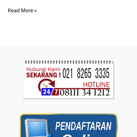
Read More »