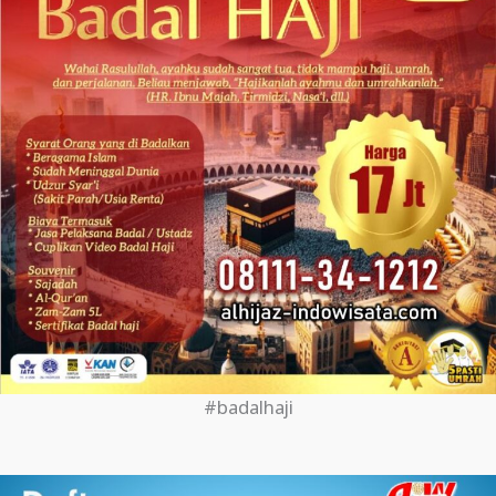
#badalhaji