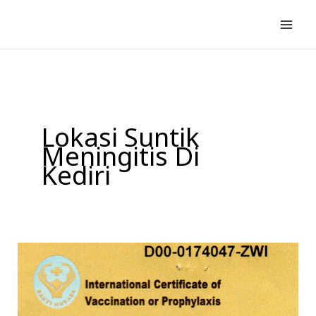
Lewati
ke
konten
Lokasi Suntik
Meningitis Di
Kediri
Tempat
Suntik
Meningitis
Haji