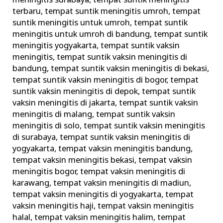
meningitis surabaya
,
tempat suntik meningitis
terbaru
,
tempat suntik meningitis umroh
,
tempat
suntik meningitis untuk umroh
,
tempat suntik
meningitis untuk umroh di bandung
,
tempat suntik
meningitis yogyakarta
,
tempat suntik vaksin
meningitis
,
tempat suntik vaksin meningitis di
bandung
,
tempat suntik vaksin meningitis di bekasi
,
tempat suntik vaksin meningitis di bogor
,
tempat
suntik vaksin meningitis di depok
,
tempat suntik
vaksin meningitis di jakarta
,
tempat suntik vaksin
meningitis di malang
,
tempat suntik vaksin
meningitis di solo
,
tempat suntik vaksin meningitis
di surabaya
,
tempat suntik vaksin meningitis di
yogyakarta
,
tempat vaksin meningitis bandung
,
tempat vaksin meningitis bekasi
,
tempat vaksin
meningitis bogor
,
tempat vaksin meningitis di
karawang
,
tempat vaksin meningitis di madiun
,
tempat vaksin meningitis di yogyakarta
,
tempat
vaksin meningitis haji
,
tempat vaksin meningitis
halal
,
tempat vaksin meningitis halim
,
tempat