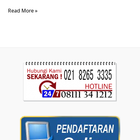
Read More »