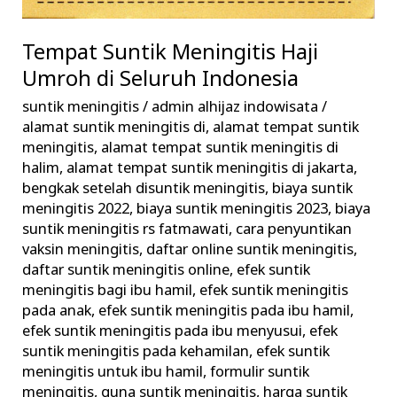
Tempat Suntik Meningitis Haji
Umroh di Seluruh Indonesia
suntik meningitis
/
admin alhijaz indowisata
/
alamat suntik meningitis di
,
alamat tempat suntik
meningitis
,
alamat tempat suntik meningitis di
halim
,
alamat tempat suntik meningitis di jakarta
,
bengkak setelah disuntik meningitis
,
biaya suntik
meningitis 2022
,
biaya suntik meningitis 2023
,
biaya
suntik meningitis rs fatmawati
,
cara penyuntikan
vaksin meningitis
,
daftar online suntik meningitis
,
daftar suntik meningitis online
,
efek suntik
meningitis bagi ibu hamil
,
efek suntik meningitis
pada anak
,
efek suntik meningitis pada ibu hamil
,
efek suntik meningitis pada ibu menyusui
,
efek
suntik meningitis pada kehamilan
,
efek suntik
meningitis untuk ibu hamil
,
formulir suntik
meningitis
,
guna suntik meningitis
,
harga suntik