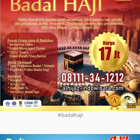
#badalhaji