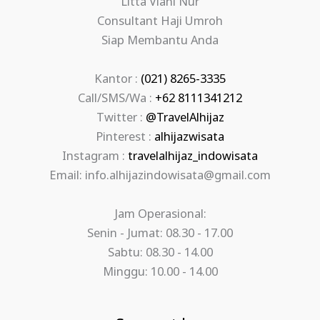
Litta Viani Nur
Consultant Haji Umroh
Siap Membantu Anda
Kantor :
(021) 8265-3335
Call/SMS/Wa :
+62 8111341212
Twitter :
@TravelAlhijaz
Pinterest :
alhijazwisata
Instagram :
travelalhijaz_indowisata
Email: info.alhijazindowisata@gmail.com
Jam Operasional:
Senin - Jumat: 08.30 - 17.00
Sabtu: 08.30 - 14.00
Minggu: 10.00 - 14.00