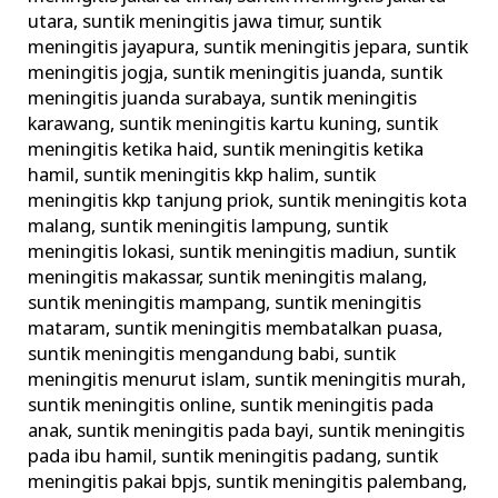
utara
,
suntik meningitis jawa timur
,
suntik
meningitis jayapura
,
suntik meningitis jepara
,
suntik
meningitis jogja
,
suntik meningitis juanda
,
suntik
meningitis juanda surabaya
,
suntik meningitis
karawang
,
suntik meningitis kartu kuning
,
suntik
meningitis ketika haid
,
suntik meningitis ketika
hamil
,
suntik meningitis kkp halim
,
suntik
meningitis kkp tanjung priok
,
suntik meningitis kota
malang
,
suntik meningitis lampung
,
suntik
meningitis lokasi
,
suntik meningitis madiun
,
suntik
meningitis makassar
,
suntik meningitis malang
,
suntik meningitis mampang
,
suntik meningitis
mataram
,
suntik meningitis membatalkan puasa
,
suntik meningitis mengandung babi
,
suntik
meningitis menurut islam
,
suntik meningitis murah
,
suntik meningitis online
,
suntik meningitis pada
anak
,
suntik meningitis pada bayi
,
suntik meningitis
pada ibu hamil
,
suntik meningitis padang
,
suntik
meningitis pakai bpjs
,
suntik meningitis palembang
,