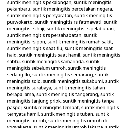
suntik meningitis pekalongan
,
suntik meningitis
pekanbaru
,
suntik meningitis percetakan negara
,
suntik meningitis persyaratan
,
suntik meningitis
purwokerto
,
suntik meningitis rs fatmawati
,
suntik
meningitis rs haji
,
suntik meningitis rs pelabuhan
,
suntik meningitis rs persahabatan
,
suntik
meningitis rs pon
,
suntik meningitis rumah sakit
,
suntik meningitis saat flu
,
suntik meningitis saat
haid
,
suntik meningitis saat hamil
,
suntik meningitis
sabtu
,
suntik meningitis samarinda
,
suntik
meningitis sebelum umroh
,
suntik meningitis
sedang flu
,
suntik meningitis semarang
,
suntik
meningitis solo
,
suntik meningitis sukabumi
,
suntik
meningitis surabaya
,
suntik meningitis tahan
berapa lama
,
suntik meningitis tangerang
,
suntik
meningitis tanjung priok
,
suntik meningitis tanpa
paspor
,
suntik meningitis tempat
,
suntik meningitis
ternyata hamil
,
suntik meningitis tuban
,
suntik
meningitis umroh
,
suntik meningitis umroh di
yogyakarta
,
suntik meningitis umroh jakarta
,
suntik