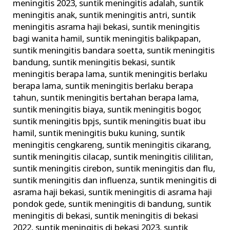
meningitis 2023
,
suntik meningitis adalah
,
suntik
meningitis anak
,
suntik meningitis antri
,
suntik
meningitis asrama haji bekasi
,
suntik meningitis
bagi wanita hamil
,
suntik meningitis balikpapan
,
suntik meningitis bandara soetta
,
suntik meningitis
bandung
,
suntik meningitis bekasi
,
suntik
meningitis berapa lama
,
suntik meningitis berlaku
berapa lama
,
suntik meningitis berlaku berapa
tahun
,
suntik meningitis bertahan berapa lama
,
suntik meningitis biaya
,
suntik meningitis bogor
,
suntik meningitis bpjs
,
suntik meningitis buat ibu
hamil
,
suntik meningitis buku kuning
,
suntik
meningitis cengkareng
,
suntik meningitis cikarang
,
suntik meningitis cilacap
,
suntik meningitis cililitan
,
suntik meningitis cirebon
,
suntik meningitis dan flu
,
suntik meningitis dan influenza
,
suntik meningitis di
asrama haji bekasi
,
suntik meningitis di asrama haji
pondok gede
,
suntik meningitis di bandung
,
suntik
meningitis di bekasi
,
suntik meningitis di bekasi
2022
,
suntik meningitis di bekasi 2023
,
suntik