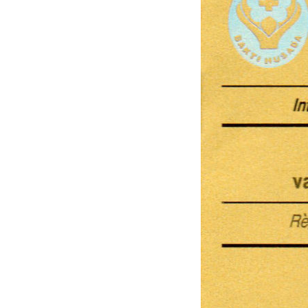
Meningitis
Haji
Umroh
di
Seluruh
Indonesia