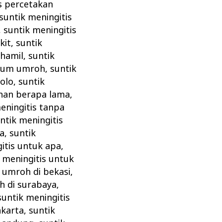
s percetakan
suntik meningitis
,
suntik meningitis
kit
,
suntik
 hamil
,
suntik
elum umroh
,
suntik
solo
,
suntik
ahan berapa lama
,
eningitis tanpa
ntik meningitis
ta
,
suntik
itis untuk apa
,
 meningitis untuk
k umroh di bekasi
,
h di surabaya
,
suntik meningitis
akarta
,
suntik