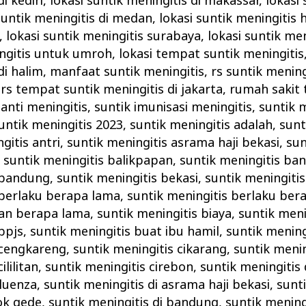
i kediri
,
lokasi suntik meningitis di makassar
,
lokasi 
suntik meningitis di medan
,
lokasi suntik meningitis 
,
lokasi suntik meningitis surabaya
,
lokasi suntik me
ingitis untuk umroh
,
lokasi tempat suntik meningitis
di halim
,
manfaat suntik meningitis
,
rs suntik mening
,
rs tempat suntik meningitis di jakarta
,
rumah sakit 
 anti meningitis
,
suntik imunisasi meningitis
,
suntik 
untik meningitis 2023
,
suntik meningitis adalah
,
sunt
gitis antri
,
suntik meningitis asrama haji bekasi
,
sun
,
suntik meningitis balikpapan
,
suntik meningitis ba
 bandung
,
suntik meningitis bekasi
,
suntik meningiti
 berlaku berapa lama
,
suntik meningitis berlaku ber
han berapa lama
,
suntik meningitis biaya
,
suntik meni
bpjs
,
suntik meningitis buat ibu hamil
,
suntik mening
 cengkareng
,
suntik meningitis cikarang
,
suntik menin
ililitan
,
suntik meningitis cirebon
,
suntik meningitis 
fluenza
,
suntik meningitis di asrama haji bekasi
,
sunti
ok gede
,
suntik meningitis di bandung
,
suntik meningi