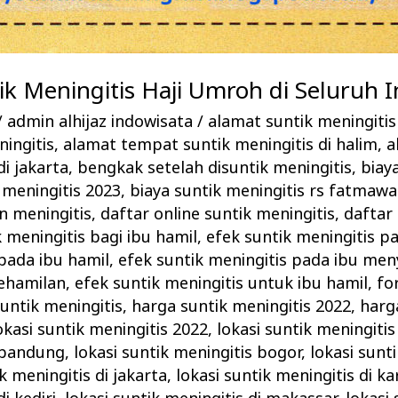
k Meningitis Haji Umroh di Seluruh 
/
admin alhijaz indowisata
/
alamat suntik meningitis
ingitis
,
alamat tempat suntik meningitis di halim
,
a
di jakarta
,
bengkak setelah disuntik meningitis
,
biay
 meningitis 2023
,
biaya suntik meningitis rs fatmawa
n meningitis
,
daftar online suntik meningitis
,
daftar 
 meningitis bagi ibu hamil
,
efek suntik meningitis p
 pada ibu hamil
,
efek suntik meningitis pada ibu men
kehamilan
,
efek suntik meningitis untuk ibu hamil
,
fo
untik meningitis
,
harga suntik meningitis 2022
,
harg
okasi suntik meningitis 2022
,
lokasi suntik meningitis
 bandung
,
lokasi suntik meningitis bogor
,
lokasi sunti
k meningitis di jakarta
,
lokasi suntik meningitis di k