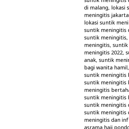
suntik meningitis d
di malang
,
lokasi 
meningitis jakarta
lokasi suntik men
suntik meningitis 
suntik meningitis
meningitis
,
suntik
meningitis 2022
,
s
anak
,
suntik menin
bagi wanita hamil
suntik meningitis
suntik meningitis
meningitis berta
suntik meningitis 
suntik meningitis
suntik meningitis c
meningitis dan in
asrama haji pond