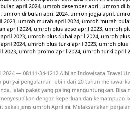
bulan april 2024
,
umroh desember april
,
umroh di b
3
,
umroh di bulan april 2024
,
umroh jogja april
,
umro
l 2023
,
umroh murah april 2024
,
umroh murah bulan
n april 2024
,
umroh plus aqso april 2023
,
umroh plu
april 2023
,
umroh plus dubai april 2024
,
umroh plus 
april 2024
,
umroh plus turki april 2023
,
umroh plus t
l 2023
,
umroh promo april 2024
,
umroh turki april 
 2024 — 08111-34-1212 Alhijaz Indowisata Travel Um
punyai pengalaman lebih dari 20 tahun menawark
anda, ialah paket yang paling menguntungkan. Bisa 
menyesuaikan dengan keperluan dan kemampuan k
it sekali jenis umroh April ini. Melaksanakan perjal