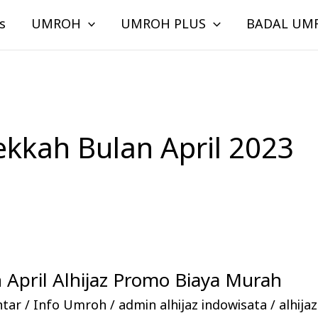
s
UMROH
UMROH PLUS
BADAL UM
kkah Bulan April 2023
April Alhijaz Promo Biaya Murah
ntar
/
Info Umroh
/
admin alhijaz indowisata
/
alhija