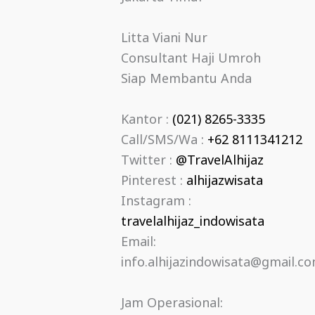
Litta Viani Nur
Consultant Haji Umroh
Siap Membantu Anda
Kantor :
(021) 8265-3335
Call/SMS/Wa :
+62 8111341212
Twitter :
@TravelAlhijaz
Pinterest :
alhijazwisata
Instagram :
travelalhijaz_indowisata
Email:
info.alhijazindowisata@gmail.c
Jam Operasional: