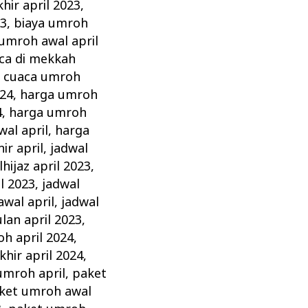
hir april 2023
,
23
,
biaya umroh
 umroh awal april
ca di mekkah
,
cuaca umroh
024
,
harga umroh
4
,
harga umroh
al april
,
harga
ir april
,
jadwal
hijaz april 2023
,
l 2023
,
jadwal
wal april
,
jadwal
lan april 2023
,
h april 2024
,
hir april 2024
,
umroh april
,
paket
ket umroh awal