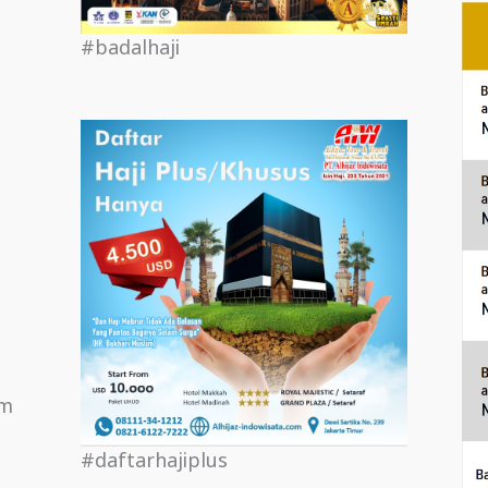
#badalhaji
om
#daftarhajiplus