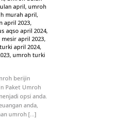
ulan april
,
umroh
h murah april
,
 april 2023
,
s aqso april 2024
,
mesir april 2023
,
urki april 2024
,
2023
,
umroh turki
roh berijin
an Paket Umroh
menjadi opsi anda.
euangan anda,
anan umroh […]