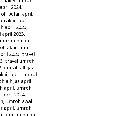
3
,
paket umroh
pril 2024
,
oh bulan april
,
 akhir april
 april 2023
,
april 2023
,
umroh bulan
oh akhir april
pril 2023
,
travel
23
,
travel umroh
3
,
umrah alhijaz
khir april
,
umroh
h alhijaz april
 april
,
umroh
 april 2024
,
in
,
umroh awal
 april
,
umroh
il
,
umroh bulan