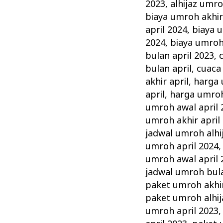
April
2023
,
alhijaz umro
Alhijaz
biaya umroh akhir
Promo
april 2024
,
biaya 
2024
,
biaya umroh
Biaya
bulan april 2023
,
Murah
bulan april
,
cuaca
akhir april
,
harga 
april
,
harga umroh
umroh awal april 
umroh akhir april
jadwal umroh alhij
umroh april 2024
umroh awal april 
jadwal umroh bula
paket umroh akhir
paket umroh alhij
umroh april 2023