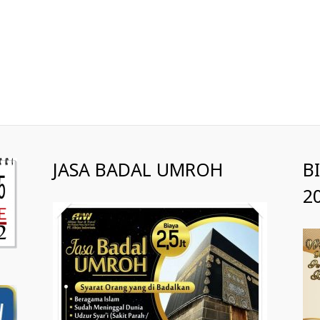
JASA BADAL UMROH
B
2