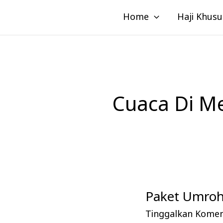
Lewati
Home
Haji Khusu
ke
konten
Cuaca Di Me
Paket Umroh 
Paket
Umroh
Tinggalkan Kome