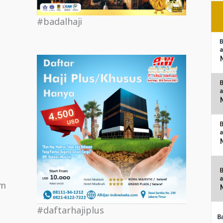
#badalhaji
om
#daftarhajiplus