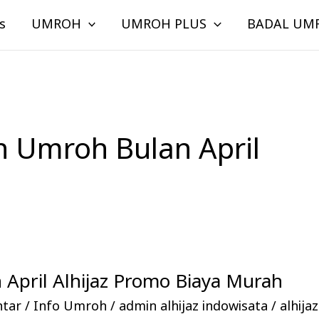
s
UMROH
UMROH PLUS
BADAL UM
 Umroh Bulan April
April Alhijaz Promo Biaya Murah
ntar
/
Info Umroh
/
admin alhijaz indowisata
/
alhija