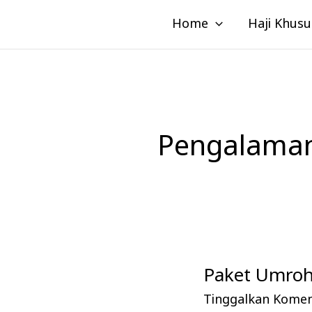
Lewati
Home
Haji Khusu
ke
konten
Pengalaman
Paket Umroh 
Paket
Umroh
Tinggalkan Kome