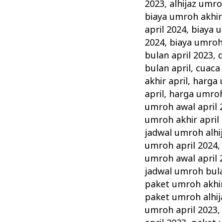
April
2023
,
alhijaz umro
Alhijaz
biaya umroh akhir
Promo
april 2024
,
biaya 
2024
,
biaya umroh
Biaya
bulan april 2023
,
Murah
bulan april
,
cuaca
akhir april
,
harga 
april
,
harga umroh
umroh awal april 
umroh akhir april
jadwal umroh alhij
umroh april 2024
umroh awal april 
jadwal umroh bula
paket umroh akhir
paket umroh alhij
umroh april 2023