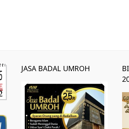
JASA BADAL UMROH
B
2