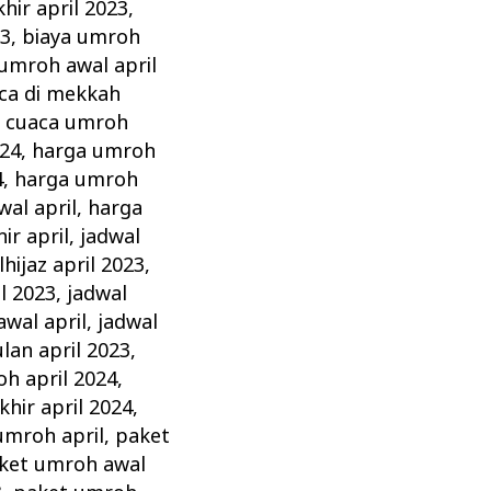
hir april 2023
,
23
,
biaya umroh
 umroh awal april
ca di mekkah
,
cuaca umroh
024
,
harga umroh
4
,
harga umroh
al april
,
harga
ir april
,
jadwal
hijaz april 2023
,
l 2023
,
jadwal
wal april
,
jadwal
lan april 2023
,
h april 2024
,
hir april 2024
,
umroh april
,
paket
ket umroh awal