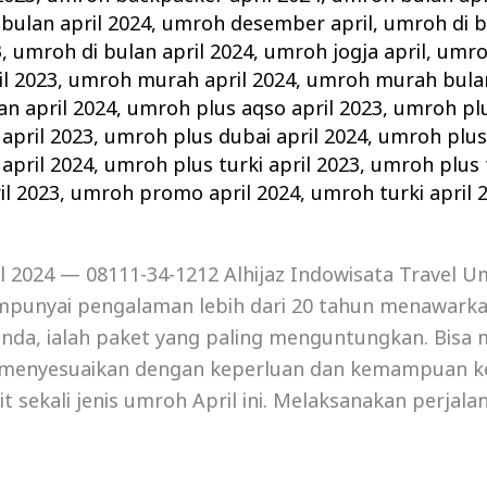
bulan april 2024
,
umroh desember april
,
umroh di b
3
,
umroh di bulan april 2024
,
umroh jogja april
,
umro
l 2023
,
umroh murah april 2024
,
umroh murah bulan
n april 2024
,
umroh plus aqso april 2023
,
umroh plu
april 2023
,
umroh plus dubai april 2024
,
umroh plus 
april 2024
,
umroh plus turki april 2023
,
umroh plus t
l 2023
,
umroh promo april 2024
,
umroh turki april 
 2024 — 08111-34-1212 Alhijaz Indowisata Travel Um
punyai pengalaman lebih dari 20 tahun menawark
anda, ialah paket yang paling menguntungkan. Bisa 
menyesuaikan dengan keperluan dan kemampuan k
it sekali jenis umroh April ini. Melaksanakan perjal