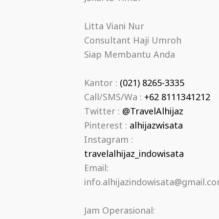
Litta Viani Nur
Consultant Haji Umroh
Siap Membantu Anda
Kantor :
(021) 8265-3335
Call/SMS/Wa :
+62 8111341212
Twitter :
@TravelAlhijaz
Pinterest :
alhijazwisata
Instagram :
travelalhijaz_indowisata
Email:
info.alhijazindowisata@gmail.c
Jam Operasional: