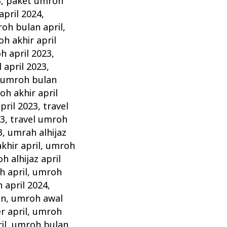
3
,
paket umroh
pril 2024
,
oh bulan april
,
 akhir april
 april 2023
,
april 2023
,
umroh bulan
oh akhir april
pril 2023
,
travel
23
,
travel umroh
3
,
umrah alhijaz
khir april
,
umroh
h alhijaz april
 april
,
umroh
 april 2024
,
in
,
umroh awal
 april
,
umroh
il
,
umroh bulan