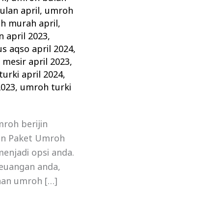
ulan april
,
umroh
h murah april
,
 april 2023
,
s aqso april 2024
,
mesir april 2023
,
urki april 2024
,
2023
,
umroh turki
roh berijin
an Paket Umroh
menjadi opsi anda.
euangan anda,
anan umroh […]