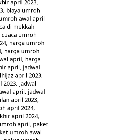
hir april 2023
,
23
,
biaya umroh
 umroh awal april
ca di mekkah
,
cuaca umroh
024
,
harga umroh
4
,
harga umroh
al april
,
harga
ir april
,
jadwal
hijaz april 2023
,
l 2023
,
jadwal
wal april
,
jadwal
lan april 2023
,
h april 2024
,
hir april 2024
,
umroh april
,
paket
ket umroh awal