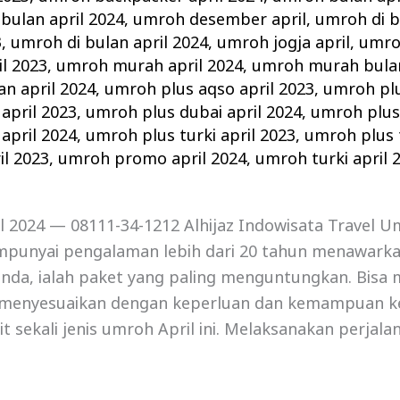
bulan april 2024
,
umroh desember april
,
umroh di b
3
,
umroh di bulan april 2024
,
umroh jogja april
,
umro
l 2023
,
umroh murah april 2024
,
umroh murah bulan
n april 2024
,
umroh plus aqso april 2023
,
umroh plu
april 2023
,
umroh plus dubai april 2024
,
umroh plus 
april 2024
,
umroh plus turki april 2023
,
umroh plus t
l 2023
,
umroh promo april 2024
,
umroh turki april 
 2024 — 08111-34-1212 Alhijaz Indowisata Travel Um
punyai pengalaman lebih dari 20 tahun menawark
anda, ialah paket yang paling menguntungkan. Bisa 
menyesuaikan dengan keperluan dan kemampuan k
it sekali jenis umroh April ini. Melaksanakan perjal