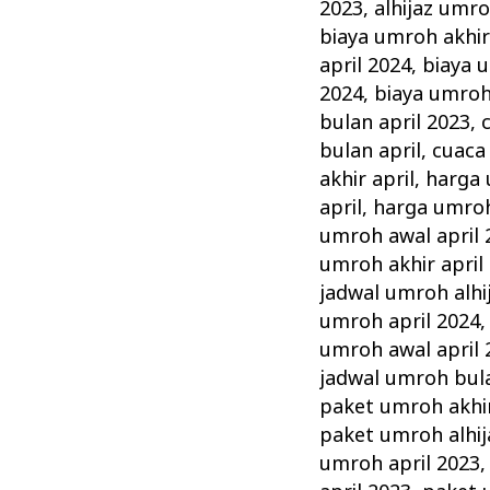
April
2023
,
alhijaz umro
Alhijaz
biaya umroh akhir
Promo
april 2024
,
biaya 
2024
,
biaya umroh
Biaya
bulan april 2023
,
Murah
bulan april
,
cuaca
akhir april
,
harga 
april
,
harga umroh
umroh awal april 
umroh akhir april
jadwal umroh alhij
umroh april 2024
umroh awal april 
jadwal umroh bula
paket umroh akhir
paket umroh alhij
umroh april 2023