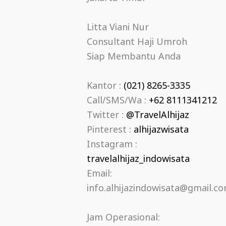
Litta Viani Nur
Consultant Haji Umroh
Siap Membantu Anda
Kantor :
(021) 8265-3335
Call/SMS/Wa :
+62 8111341212
Twitter :
@TravelAlhijaz
Pinterest :
alhijazwisata
Instagram :
travelalhijaz_indowisata
Email:
info.alhijazindowisata@gmail.c
Jam Operasional: