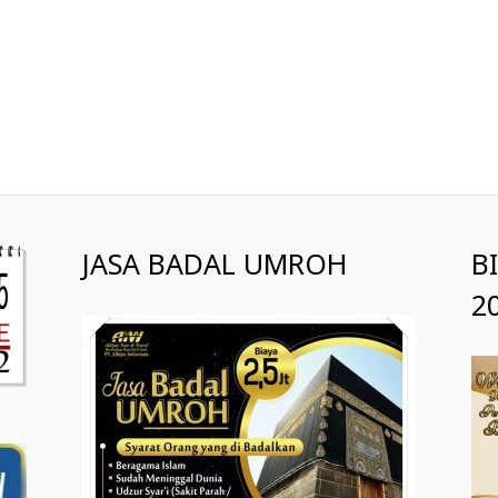
JASA BADAL UMROH
B
2