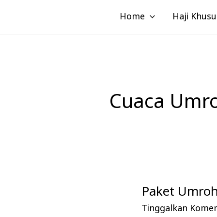
Lewati
Home
Haji Khusu
ke
konten
Cuaca Umro
Paket Umroh 
Paket
Umroh
Tinggalkan Kome