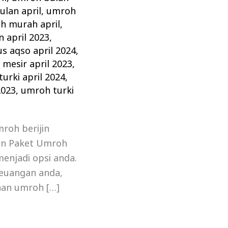
ulan april
,
umroh
h murah april
,
 april 2023
,
s aqso april 2024
,
mesir april 2023
,
urki april 2024
,
2023
,
umroh turki
roh berijin
an Paket Umroh
menjadi opsi anda.
euangan anda,
anan umroh […]