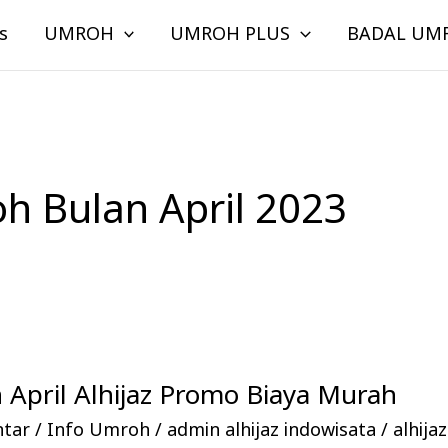
s
UMROH
UMROH PLUS
BADAL UM
h Bulan April 2023
April Alhijaz Promo Biaya Murah
ntar
/
Info Umroh
/
admin alhijaz indowisata
/
alhija