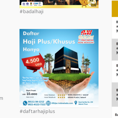
#badalhaji
om
#daftarhajiplus