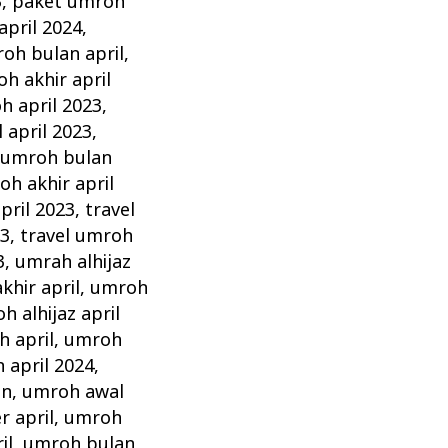
3
,
paket umroh
pril 2024
,
oh bulan april
,
 akhir april
 april 2023
,
april 2023
,
umroh bulan
oh akhir april
pril 2023
,
travel
23
,
travel umroh
3
,
umrah alhijaz
khir april
,
umroh
h alhijaz april
 april
,
umroh
 april 2024
,
in
,
umroh awal
 april
,
umroh
il
,
umroh bulan