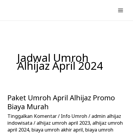
Lewati
ke
konten
Jadwal Umroh
Alhijaz April 2024
Paket Umroh April Alhijaz Promo
Paket
Umroh
Biaya Murah
April
Tinggalkan Komentar
/
Info Umroh
/
admin alhijaz
Alhijaz
indowisata
/
alhijaz umroh april 2023
,
alhijaz umroh
Promo
april 2024
,
biaya umroh akhir april
,
biaya umroh