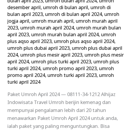
bulan april 2023
,
umroh bulan april 2024
,
umroh
desember april
,
umroh di bulan april
,
umroh di
bulan april 2023
,
umroh di bulan april 2024
,
umroh
jogja april
,
umroh murah april
,
umroh murah april
2023
,
umroh murah april 2024
,
umroh murah bulan
april 2023
,
umroh murah bulan april 2024
,
umroh
plus aqso april 2023
,
umroh plus aqso april 2024
,
umroh plus dubai april 2023
,
umroh plus dubai april
2024
,
umroh plus mesir april 2023
,
umroh plus mesir
april 2024
,
umroh plus turki april 2023
,
umroh plus
turki april 2024
,
umroh promo april 2023
,
umroh
promo april 2024
,
umroh turki april 2023
,
umroh
turki april 2024
Paket Umroh April 2024 — 08111-34-1212 Alhijaz
Indowisata Travel Umroh berijin kemenag dan
mempunyai pengalaman lebih dari 20 tahun
menawarkan Paket Umroh April 2024 untuk anda,
ialah paket yang paling menguntungkan. Bisa