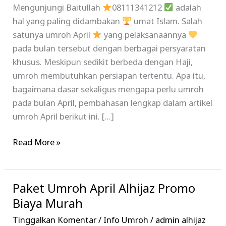
Mengunjungi Baitullah
08111341212
adalah
hal yang paling didambakan
umat Islam. Salah
satunya umroh April
yang pelaksanaannya
pada bulan tersebut dengan berbagai persyaratan
khusus. Meskipun sedikit berbeda dengan Haji,
umroh membutuhkan persiapan tertentu. Apa itu,
bagaimana dasar sekaligus mengapa perlu umroh
pada bulan April, pembahasan lengkap dalam artikel
umroh April berikut ini. […]
Read More »
Paket Umroh April Alhijaz Promo
Paket
Umroh
Biaya Murah
April
Tinggalkan Komentar
/
Info Umroh
/
admin alhijaz