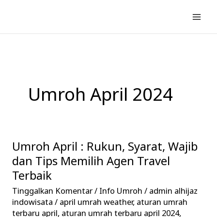
Lewati
ke
konten
Umroh April 2024
Umroh April : Rukun, Syarat, Wajib
Umroh
April
dan Tips Memilih Agen Travel
:
Terbaik
Rukun,
Tinggalkan Komentar
/
Info Umroh
/
admin alhijaz
Syarat,
indowisata
/
april umrah weather
,
aturan umrah
Wajib
terbaru april
,
aturan umrah terbaru april 2024
,