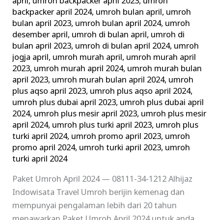
april
,
umroh backpacker april 2023
,
umroh
backpacker april 2024
,
umroh bulan april
,
umroh
bulan april 2023
,
umroh bulan april 2024
,
umroh
desember april
,
umroh di bulan april
,
umroh di
bulan april 2023
,
umroh di bulan april 2024
,
umroh
jogja april
,
umroh murah april
,
umroh murah april
2023
,
umroh murah april 2024
,
umroh murah bulan
april 2023
,
umroh murah bulan april 2024
,
umroh
plus aqso april 2023
,
umroh plus aqso april 2024
,
umroh plus dubai april 2023
,
umroh plus dubai april
2024
,
umroh plus mesir april 2023
,
umroh plus mesir
april 2024
,
umroh plus turki april 2023
,
umroh plus
turki april 2024
,
umroh promo april 2023
,
umroh
promo april 2024
,
umroh turki april 2023
,
umroh
turki april 2024
Paket Umroh April 2024 — 08111-34-1212 Alhijaz
Indowisata Travel Umroh berijin kemenag dan
mempunyai pengalaman lebih dari 20 tahun
menawarkan Paket Umroh April 2024 untuk anda,