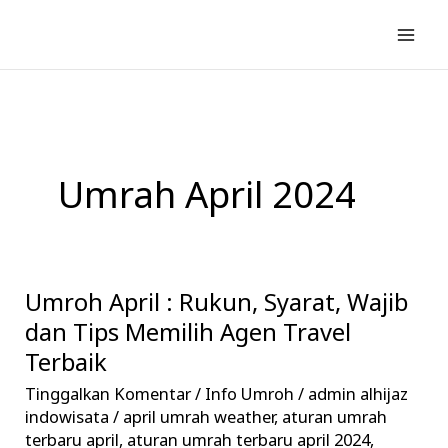
Lewati
ke
konten
Umrah April 2024
Umroh April : Rukun, Syarat, Wajib
Umroh
April
dan Tips Memilih Agen Travel
:
Terbaik
Rukun,
Tinggalkan Komentar
/
Info Umroh
/
admin alhijaz
Syarat,
indowisata
/
april umrah weather
,
aturan umrah
Wajib
terbaru april
,
aturan umrah terbaru april 2024
,