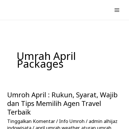
Lewati
ke
konten
Umrah April
Packages
Umroh April : Rukun, Syarat, Wajib
Umroh
April
dan Tips Memilih Agen Travel
:
Terbaik
Rukun,
Tinggalkan Komentar
/
Info Umroh
/
admin alhijaz
Syarat,
indowisata
/
april umrah weather
,
aturan umrah