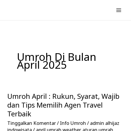
Lewati
ke
konten
Umroh Di Bulan
April 2025
Umroh April : Rukun, Syarat, Wajib
Umroh
April
dan Tips Memilih Agen Travel
:
Terbaik
Rukun,
Tinggalkan Komentar
/
Info Umroh
/
admin alhijaz
Syarat,
indowisata
/
april umrah weather
,
aturan umrah