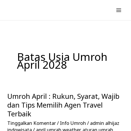
Lewati
ke
konten
Batas Usia Umroh
April 2028
Umroh April : Rukun, Syarat, Wajib
Umroh
April
dan Tips Memilih Agen Travel
:
Terbaik
Rukun,
Tinggalkan Komentar
/
Info Umroh
/
admin alhijaz
Syarat,
indowisata
/
april umrah weather
,
aturan umrah