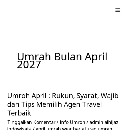
Lewati
ke
konten
Umrah Bulan April
2027
Umroh April : Rukun, Syarat, Wajib
Umroh
April
dan Tips Memilih Agen Travel
:
Terbaik
Rukun,
Tinggalkan Komentar
/
Info Umroh
/
admin alhijaz
Syarat,
indowisata
/
april umrah weather
,
aturan umrah