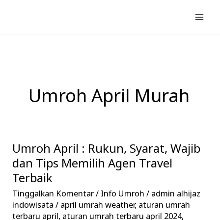
Lewati
ke
konten
Umroh April Murah
Umroh April : Rukun, Syarat, Wajib
Umroh
April
dan Tips Memilih Agen Travel
:
Terbaik
Rukun,
Tinggalkan Komentar
/
Info Umroh
/
admin alhijaz
Syarat,
indowisata
/
april umrah weather
,
aturan umrah
Wajib
terbaru april
,
aturan umrah terbaru april 2024
,