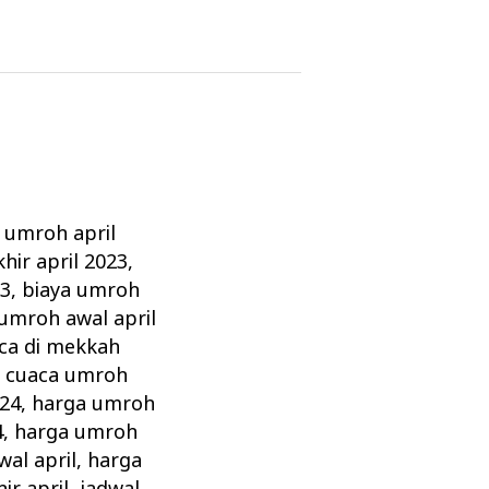
z umroh april
hir april 2023
,
23
,
biaya umroh
 umroh awal april
ca di mekkah
,
cuaca umroh
024
,
harga umroh
4
,
harga umroh
al april
,
harga