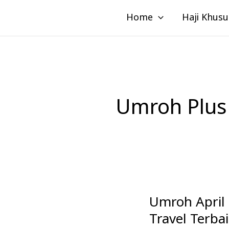
Lewati
Home
Haji Khusu
ke
konten
Umroh Plus 
Umroh April 
Umroh
April
Travel Terba