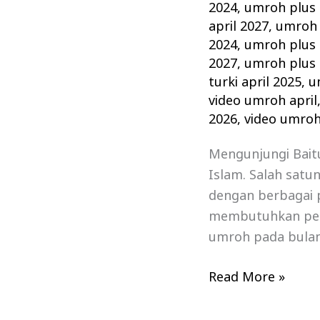
2024
,
umroh plus 
april 2027
,
umroh 
2024
,
umroh plus t
2027
,
umroh plus t
turki april 2025
,
u
video umroh april
2026
,
video umroh
Mengunjungi Bait
Islam. Salah satu
dengan berbagai 
membutuhkan pers
umroh pada bulan 
Read More »