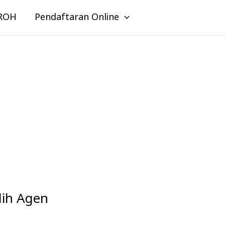
ROH
Pendaftaran Online
lih Agen