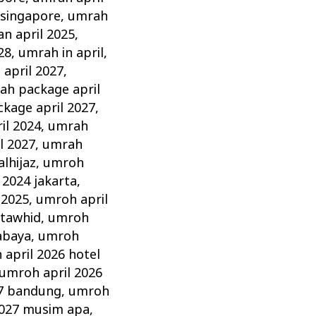
 singapore
,
umrah
n april 2025
,
28
,
umrah in april
,
 april 2027
,
ah package april
kage april 2027
,
il 2024
,
umrah
l 2027
,
umrah
lhijaz
,
umroh
 2024 jakarta
,
 2025
,
umroh april
 tawhid
,
umroh
abaya
,
umroh
april 2026 hotel
umroh april 2026
27 bandung
,
umroh
2027 musim apa
,