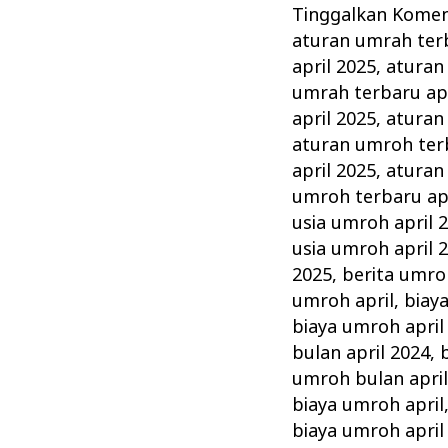
:
Tinggalkan Kome
Rukun,
aturan umrah terb
Syarat,
april 2025
,
aturan
Wajib
umrah terbaru apr
dan
april 2025
,
aturan
aturan umroh terb
Tips
april 2025
,
aturan
Memilih
umroh terbaru apr
Agen
usia umroh april 
Travel
usia umroh april 
Terbaik
2025
,
berita umro
umroh april
,
biay
biaya umroh april
bulan april 2024
,
umroh bulan april
biaya umroh april
biaya umroh april