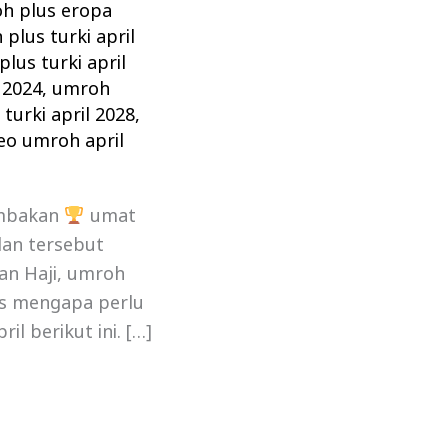
h plus eropa
plus turki april
lus turki april
 2024
,
umroh
turki april 2028
,
eo umroh april
ambakan
umat
an tersebut
an Haji, umroh
us mengapa perlu
l berikut ini. […]