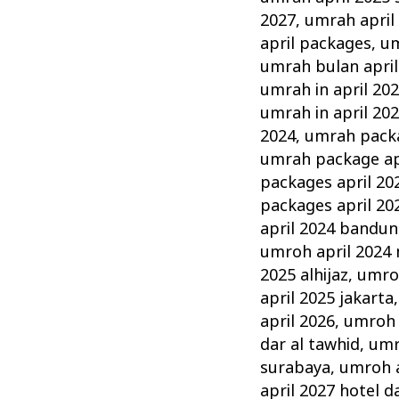
2027
,
umrah april
april packages
,
um
umrah bulan april
umrah in april 20
umrah in april 20
2024
,
umrah packa
umrah package ap
packages april 20
packages april 20
april 2024 bandu
umroh april 2024
2025 alhijaz
,
umro
april 2025 jakarta
april 2026
,
umroh a
dar al tawhid
,
umr
surabaya
,
umroh a
april 2027 hotel d