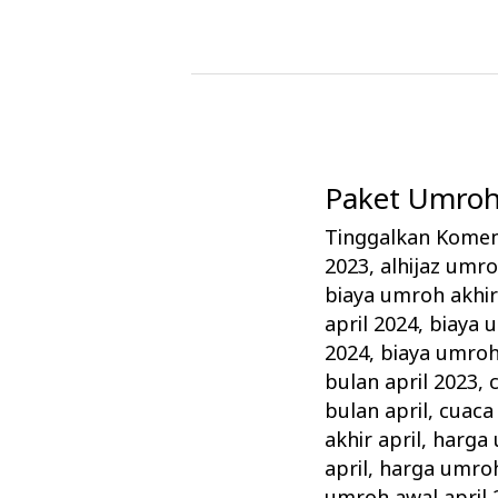
Paket Umroh 
Paket
Umroh
Tinggalkan Kome
April
2023
,
alhijaz umro
Alhijaz
biaya umroh akhir
Promo
april 2024
,
biaya 
2024
,
biaya umroh
Biaya
bulan april 2023
,
Murah
bulan april
,
cuaca
akhir april
,
harga 
april
,
harga umroh