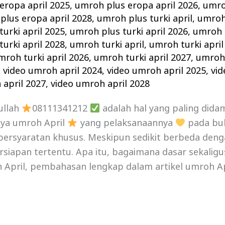
eropa april 2025
,
umroh plus eropa april 2026
,
umro
plus eropa april 2028
,
umroh plus turki april
,
umroh 
urki april 2025
,
umroh plus turki april 2026
,
umroh p
urki april 2028
,
umroh turki april
,
umroh turki april
mroh turki april 2026
,
umroh turki april 2027
,
umroh 
,
video umroh april 2024
,
video umroh april 2025
,
vid
 april 2027
,
video umroh april 2028
ullah
08111341212
adalah hal yang paling did
nya umroh April
yang pelaksanaannya
pada bul
persyaratan khusus. Meskipun sedikit berbeda deng
iapan tertentu. Apa itu, bagaimana dasar sekalig
April, pembahasan lengkap dalam artikel umroh Apri