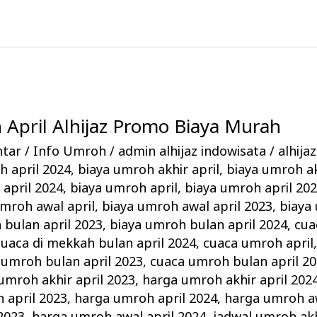
April Alhijaz Promo Biaya Murah
ntar
/
Info Umroh
/
admin alhijaz indowisata
/
alhija
h april 2024
,
biaya umroh akhir april
,
biaya umroh ak
 april 2024
,
biaya umroh april
,
biaya umroh april 20
umroh awal april
,
biaya umroh awal april 2023
,
biaya
 bulan april 2023
,
biaya umroh bulan april 2024
,
cua
cuaca di mekkah bulan april 2024
,
cuaca umroh april
 umroh bulan april 2023
,
cuaca umroh bulan april 2
umroh akhir april 2023
,
harga umroh akhir april 202
 april 2023
,
harga umroh april 2024
,
harga umroh aw