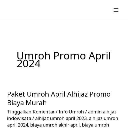
Lewati
ke
konten
Umroh Promo April
2024
Paket Umroh April Alhijaz Promo
Paket
Umroh
Biaya Murah
April
Tinggalkan Komentar
/
Info Umroh
/
admin alhijaz
Alhijaz
indowisata
/
alhijaz umroh april 2023
,
alhijaz umroh
Promo
april 2024
,
biaya umroh akhir april
,
biaya umroh