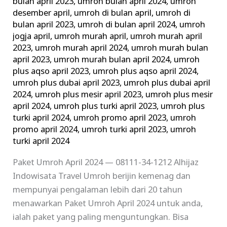
bulan april 2023
,
umroh bulan april 2024
,
umroh
desember april
,
umroh di bulan april
,
umroh di
bulan april 2023
,
umroh di bulan april 2024
,
umroh
jogja april
,
umroh murah april
,
umroh murah april
2023
,
umroh murah april 2024
,
umroh murah bulan
april 2023
,
umroh murah bulan april 2024
,
umroh
plus aqso april 2023
,
umroh plus aqso april 2024
,
umroh plus dubai april 2023
,
umroh plus dubai april
2024
,
umroh plus mesir april 2023
,
umroh plus mesir
april 2024
,
umroh plus turki april 2023
,
umroh plus
turki april 2024
,
umroh promo april 2023
,
umroh
promo april 2024
,
umroh turki april 2023
,
umroh
turki april 2024
Paket Umroh April 2024 — 08111-34-1212 Alhijaz
Indowisata Travel Umroh berijin kemenag dan
mempunyai pengalaman lebih dari 20 tahun
menawarkan Paket Umroh April 2024 untuk anda,
ialah paket yang paling menguntungkan. Bisa