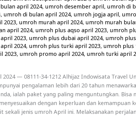
bulan april 2024
,
umroh desember april
,
umroh di b
3
,
umroh di bulan april 2024
,
umroh jogja april
,
umro
l 2023
,
umroh murah april 2024
,
umroh murah bulan
n april 2024
,
umroh plus aqso april 2023
,
umroh plu
april 2023
,
umroh plus dubai april 2024
,
umroh plus 
april 2024
,
umroh plus turki april 2023
,
umroh plus t
l 2023
,
umroh promo april 2024
,
umroh turki april 
 2024 — 08111-34-1212 Alhijaz Indowisata Travel Um
punyai pengalaman lebih dari 20 tahun menawark
anda, ialah paket yang paling menguntungkan. Bisa 
menyesuaikan dengan keperluan dan kemampuan k
it sekali jenis umroh April ini. Melaksanakan perjal