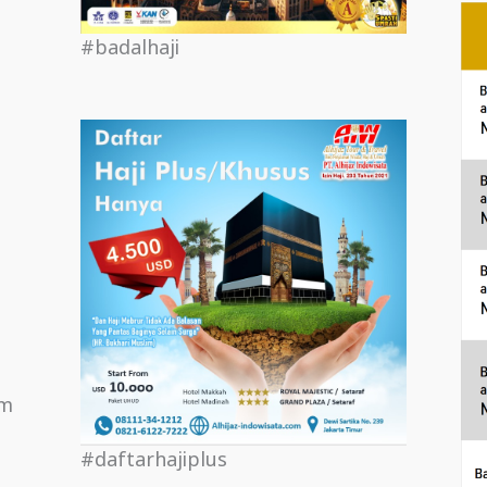
#badalhaji
om
#daftarhajiplus