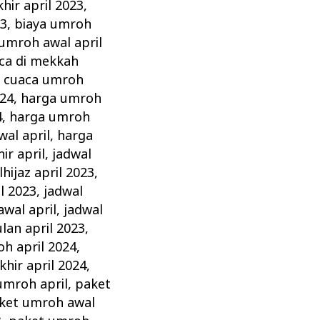
hir april 2023
,
23
,
biaya umroh
 umroh awal april
ca di mekkah
,
cuaca umroh
024
,
harga umroh
4
,
harga umroh
al april
,
harga
ir april
,
jadwal
hijaz april 2023
,
l 2023
,
jadwal
wal april
,
jadwal
lan april 2023
,
h april 2024
,
hir april 2024
,
umroh april
,
paket
ket umroh awal