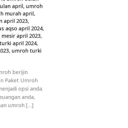
ulan april
,
umroh
h murah april
,
 april 2023
,
s aqso april 2024
,
mesir april 2023
,
urki april 2024
,
2023
,
umroh turki
roh berijin
an Paket Umroh
menjadi opsi anda.
euangan anda,
anan umroh […]