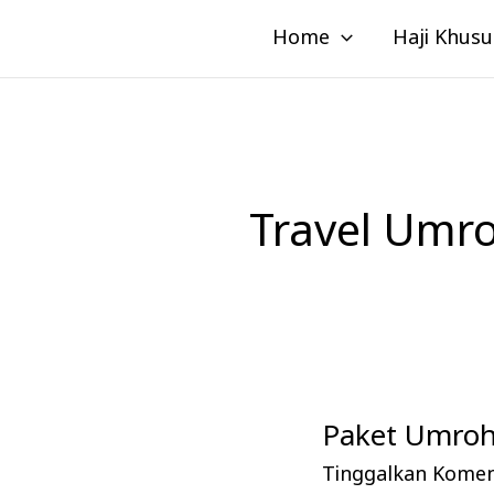
Lewati
Home
Haji Khusu
ke
konten
Travel Umro
Paket Umroh 
Paket
Umroh
Tinggalkan Kome