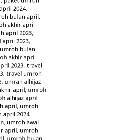
3
,
paket umroh
pril 2024
,
oh bulan april
,
 akhir april
 april 2023
,
april 2023
,
umroh bulan
oh akhir april
pril 2023
,
travel
23
,
travel umroh
3
,
umrah alhijaz
khir april
,
umroh
h alhijaz april
 april
,
umroh
 april 2024
,
in
,
umroh awal
 april
,
umroh
il
,
umroh bulan