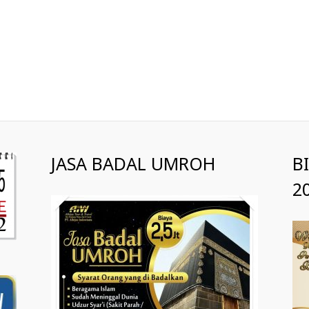
JASA BADAL UMROH
B
2