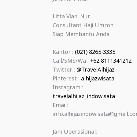
Litta Viani Nur
Consultant Haji Umroh
Siap Membantu Anda
Kantor :
(021) 8265-3335
Call/SMS/Wa :
+62 8111341212
Twitter :
@TravelAlhijaz
Pinterest :
alhijazwisata
Instagram :
travelalhijaz_indowisata
Email:
info.alhijazindowisata@gmail.c
Jam Operasional: