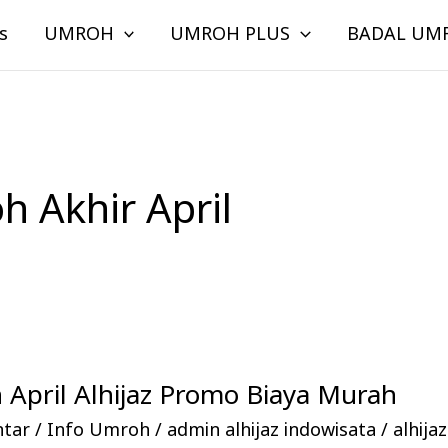
s
UMROH
UMROH PLUS
BADAL UM
h Akhir April
April Alhijaz Promo Biaya Murah
ntar
/
Info Umroh
/
admin alhijaz indowisata
/
alhija