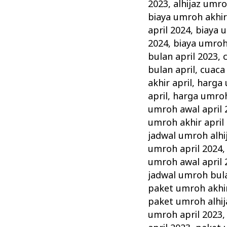
April
2023
,
alhijaz umro
Alhijaz
biaya umroh akhir
Promo
april 2024
,
biaya 
2024
,
biaya umroh
Biaya
bulan april 2023
,
Murah
bulan april
,
cuaca
akhir april
,
harga 
april
,
harga umroh
umroh awal april 
umroh akhir april
jadwal umroh alhij
umroh april 2024
umroh awal april 
jadwal umroh bula
paket umroh akhir
paket umroh alhij
umroh april 2023