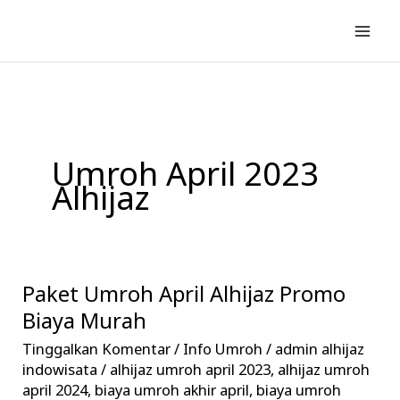
Lewati
ke
konten
Umroh April 2023
Alhijaz
Paket Umroh April Alhijaz Promo
Paket
Umroh
Biaya Murah
April
Tinggalkan Komentar
/
Info Umroh
/
admin alhijaz
Alhijaz
indowisata
/
alhijaz umroh april 2023
,
alhijaz umroh
Promo
april 2024
,
biaya umroh akhir april
,
biaya umroh