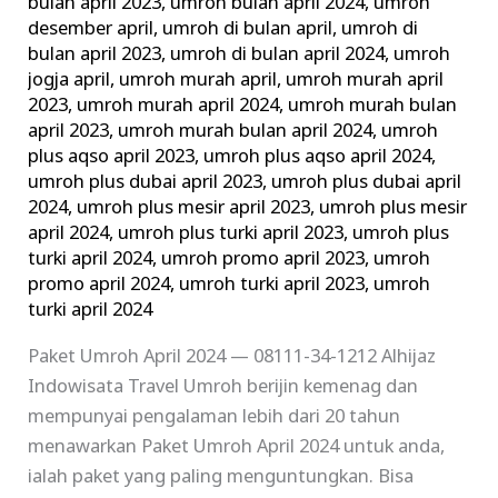
bulan april 2023
,
umroh bulan april 2024
,
umroh
desember april
,
umroh di bulan april
,
umroh di
bulan april 2023
,
umroh di bulan april 2024
,
umroh
jogja april
,
umroh murah april
,
umroh murah april
2023
,
umroh murah april 2024
,
umroh murah bulan
april 2023
,
umroh murah bulan april 2024
,
umroh
plus aqso april 2023
,
umroh plus aqso april 2024
,
umroh plus dubai april 2023
,
umroh plus dubai april
2024
,
umroh plus mesir april 2023
,
umroh plus mesir
april 2024
,
umroh plus turki april 2023
,
umroh plus
turki april 2024
,
umroh promo april 2023
,
umroh
promo april 2024
,
umroh turki april 2023
,
umroh
turki april 2024
Paket Umroh April 2024 — 08111-34-1212 Alhijaz
Indowisata Travel Umroh berijin kemenag dan
mempunyai pengalaman lebih dari 20 tahun
menawarkan Paket Umroh April 2024 untuk anda,
ialah paket yang paling menguntungkan. Bisa