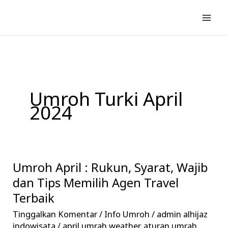
Lewati
ke
konten
Umroh Turki April
2024
Umroh April : Rukun, Syarat, Wajib
Umroh
April
dan Tips Memilih Agen Travel
:
Terbaik
Rukun,
Tinggalkan Komentar
/
Info Umroh
/
admin alhijaz
Syarat,
indowisata
/
april umrah weather
,
aturan umrah