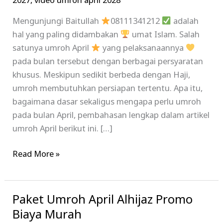
2027
,
video umroh april 2028
Mengunjungi Baitullah
08111341212
adalah
hal yang paling didambakan
umat Islam. Salah
satunya umroh April
yang pelaksanaannya
pada bulan tersebut dengan berbagai persyaratan
khusus. Meskipun sedikit berbeda dengan Haji,
umroh membutuhkan persiapan tertentu. Apa itu,
bagaimana dasar sekaligus mengapa perlu umroh
pada bulan April, pembahasan lengkap dalam artikel
umroh April berikut ini. […]
Read More »
Paket Umroh April Alhijaz Promo
Paket
Umroh
Biaya Murah