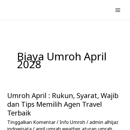
Lewati
ke
konten
Biaya Umroh April
2028
Umroh April : Rukun, Syarat, Wajib
Umroh
April
dan Tips Memilih Agen Travel
:
Terbaik
Rukun,
Tinggalkan Komentar
/
Info Umroh
/
admin alhijaz
Syarat,
indowisata
/
april umrah weather
,
aturan umrah