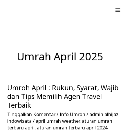
Lewati
ke
konten
Umrah April 2025
Umroh April : Rukun, Syarat, Wajib
Umroh
April
dan Tips Memilih Agen Travel
:
Terbaik
Rukun,
Tinggalkan Komentar
/
Info Umroh
/
admin alhijaz
Syarat,
indowisata
/
april umrah weather
,
aturan umrah
Wajib
terbaru april
,
aturan umrah terbaru april 2024
,