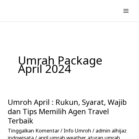
Lewati
ke
konten
Umrah Package
April 2024
Umroh April : Rukun, Syarat, Wajib
Umroh
April
dan Tips Memilih Agen Travel
:
Terbaik
Rukun,
Tinggalkan Komentar
/
Info Umroh
/
admin alhijaz
Syarat,
indowisata
/
april umrah weather
,
aturan umrah