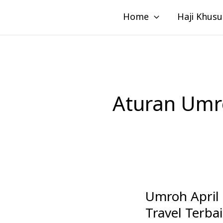
Lewati
Home
Haji Khusu
ke
konten
Aturan Umr
Umroh April 
Umroh
April
Travel Terba