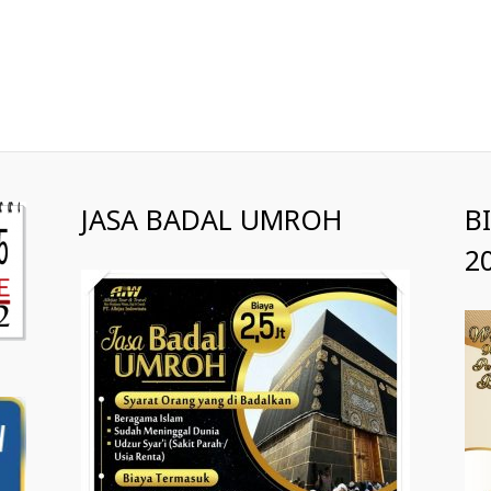
JASA BADAL UMROH
B
2