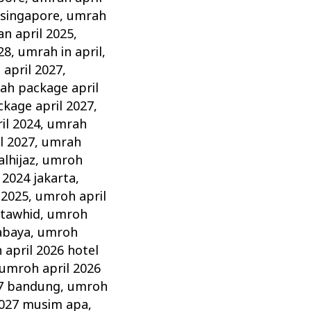
 singapore
,
umrah
n april 2025
,
28
,
umrah in april
,
 april 2027
,
ah package april
kage april 2027
,
il 2024
,
umrah
l 2027
,
umrah
lhijaz
,
umroh
 2024 jakarta
,
 2025
,
umroh april
 tawhid
,
umroh
abaya
,
umroh
april 2026 hotel
umroh april 2026
27 bandung
,
umroh
2027 musim apa
,