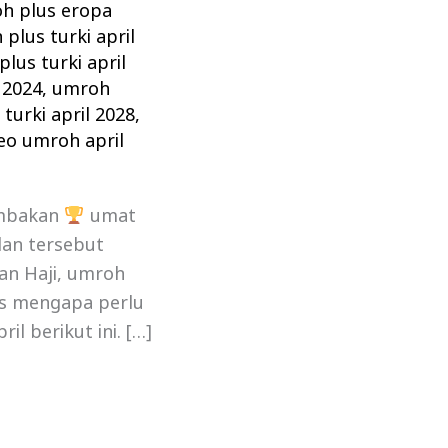
h plus eropa
plus turki april
lus turki april
 2024
,
umroh
turki april 2028
,
eo umroh april
ambakan
umat
an tersebut
an Haji, umroh
us mengapa perlu
l berikut ini. […]