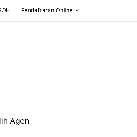
ROH
Pendaftaran Online
lih Agen