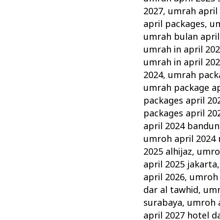
2027
,
umrah april
april packages
,
um
umrah bulan april
umrah in april 20
umrah in april 20
2024
,
umrah packa
umrah package ap
packages april 20
packages april 20
april 2024 bandu
umroh april 2024
2025 alhijaz
,
umro
april 2025 jakarta
april 2026
,
umroh a
dar al tawhid
,
umr
surabaya
,
umroh a
april 2027 hotel d