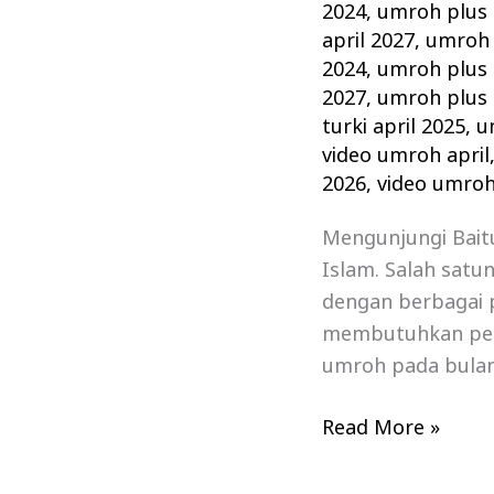
2024
,
umroh plus 
april 2027
,
umroh 
2024
,
umroh plus t
2027
,
umroh plus t
turki april 2025
,
u
video umroh april
2026
,
video umroh
Mengunjungi Bait
Islam. Salah satu
dengan berbagai 
membutuhkan pers
umroh pada bulan 
Read More »