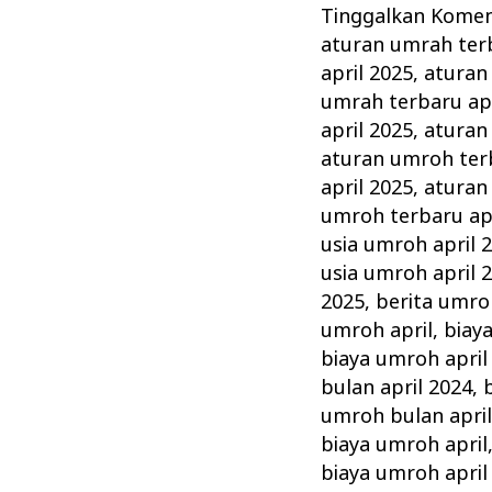
:
Tinggalkan Kome
Rukun,
aturan umrah terb
Syarat,
april 2025
,
aturan
Wajib
umrah terbaru apr
dan
april 2025
,
aturan
aturan umroh terb
Tips
april 2025
,
aturan
Memilih
umroh terbaru apr
Agen
usia umroh april 
Travel
usia umroh april 
Terbaik
2025
,
berita umro
umroh april
,
biay
biaya umroh april
bulan april 2024
,
umroh bulan april
biaya umroh april
biaya umroh april