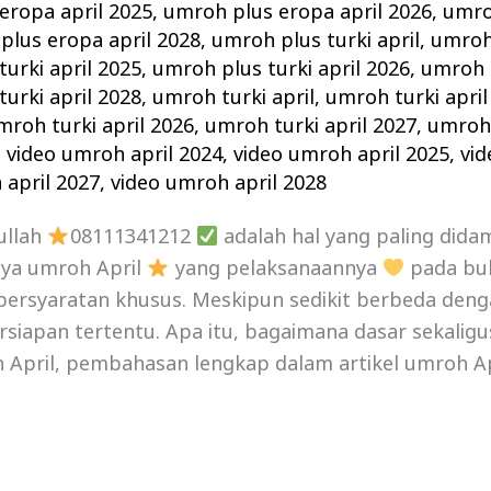
eropa april 2025
,
umroh plus eropa april 2026
,
umro
plus eropa april 2028
,
umroh plus turki april
,
umroh 
urki april 2025
,
umroh plus turki april 2026
,
umroh p
urki april 2028
,
umroh turki april
,
umroh turki april
mroh turki april 2026
,
umroh turki april 2027
,
umroh 
,
video umroh april 2024
,
video umroh april 2025
,
vid
 april 2027
,
video umroh april 2028
ullah
08111341212
adalah hal yang paling did
nya umroh April
yang pelaksanaannya
pada bul
persyaratan khusus. Meskipun sedikit berbeda deng
iapan tertentu. Apa itu, bagaimana dasar sekalig
April, pembahasan lengkap dalam artikel umroh Apri