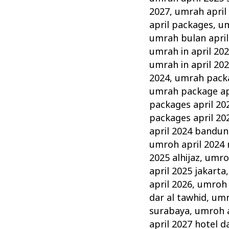
2027
,
umrah april
april packages
,
um
umrah bulan april
umrah in april 20
umrah in april 20
2024
,
umrah packa
umrah package ap
packages april 20
packages april 20
april 2024 bandu
umroh april 2024
2025 alhijaz
,
umro
april 2025 jakarta
april 2026
,
umroh a
dar al tawhid
,
umr
surabaya
,
umroh a
april 2027 hotel d