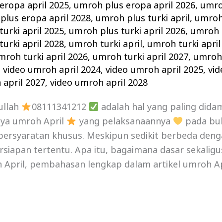
eropa april 2025
,
umroh plus eropa april 2026
,
umro
plus eropa april 2028
,
umroh plus turki april
,
umroh 
urki april 2025
,
umroh plus turki april 2026
,
umroh p
urki april 2028
,
umroh turki april
,
umroh turki april
mroh turki april 2026
,
umroh turki april 2027
,
umroh 
,
video umroh april 2024
,
video umroh april 2025
,
vid
 april 2027
,
video umroh april 2028
ullah
08111341212
adalah hal yang paling did
nya umroh April
yang pelaksanaannya
pada bul
persyaratan khusus. Meskipun sedikit berbeda deng
iapan tertentu. Apa itu, bagaimana dasar sekalig
April, pembahasan lengkap dalam artikel umroh Apri