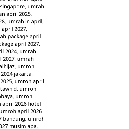
 singapore
,
umrah
n april 2025
,
28
,
umrah in april
,
 april 2027
,
ah package april
kage april 2027
,
il 2024
,
umrah
l 2027
,
umrah
lhijaz
,
umroh
 2024 jakarta
,
 2025
,
umroh april
 tawhid
,
umroh
abaya
,
umroh
april 2026 hotel
umroh april 2026
27 bandung
,
umroh
2027 musim apa
,