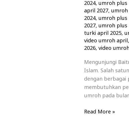
2024
,
umroh plus 
april 2027
,
umroh 
2024
,
umroh plus t
2027
,
umroh plus t
turki april 2025
,
u
video umroh april
2026
,
video umroh
Mengunjungi Bait
Islam. Salah satu
dengan berbagai 
membutuhkan pers
umroh pada bulan 
Read More »