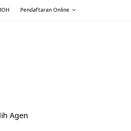
ROH
Pendaftaran Online
lih Agen