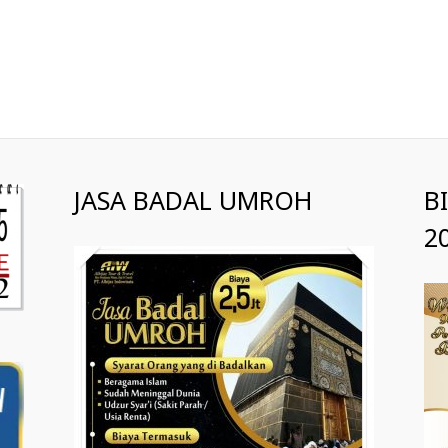
JASA BADAL UMROH
B
2