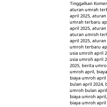
:
Tinggalkan Kome
Rukun,
aturan umrah terb
Syarat,
april 2025
,
aturan
Wajib
umrah terbaru apr
dan
april 2025
,
aturan
aturan umroh terb
Tips
april 2025
,
aturan
Memilih
umroh terbaru apr
Agen
usia umroh april 
Travel
usia umroh april 
Terbaik
2025
,
berita umro
umroh april
,
biay
biaya umroh april
bulan april 2024
,
umroh bulan april
biaya umroh april
biaya umroh april