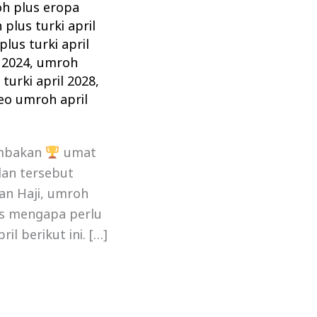
h plus eropa
plus turki april
lus turki april
 2024
,
umroh
turki april 2028
,
eo umroh april
ambakan
umat
an tersebut
an Haji, umroh
us mengapa perlu
l berikut ini. […]