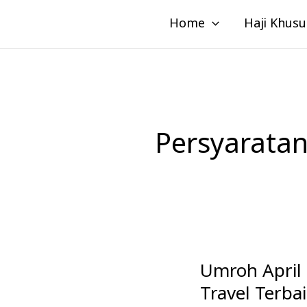
Lewati
Home
Haji Khusu
ke
konten
Persyaratan
Umroh April 
Umroh
April
Travel Terba