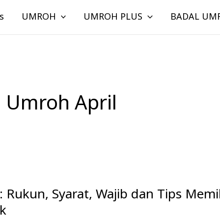
s
UMROH
UMROH PLUS
BADAL UM
 Umroh April
: Rukun, Syarat, Wajib dan Tips Memi
ik