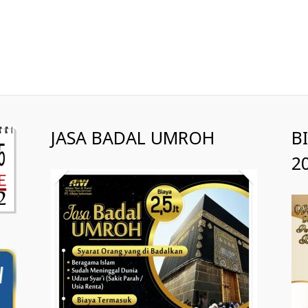
JASA BADAL UMROH
B
2