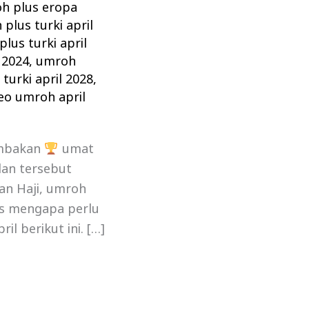
h plus eropa
plus turki april
lus turki april
 2024
,
umroh
turki april 2028
,
eo umroh april
ambakan
umat
an tersebut
an Haji, umroh
us mengapa perlu
l berikut ini. […]