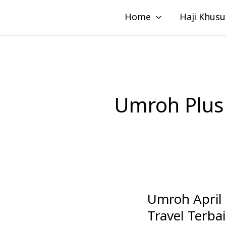
Lewati
Home
Haji Khusu
ke
konten
Umroh Plus 
Umroh April 
Umroh
April
Travel Terba