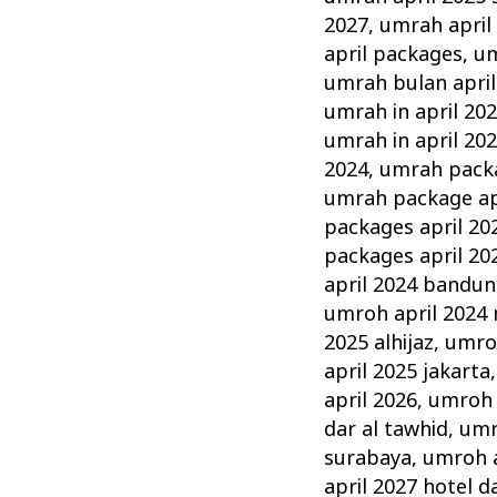
2027
,
umrah april
april packages
,
um
umrah bulan april
umrah in april 20
umrah in april 20
2024
,
umrah packa
umrah package ap
packages april 20
packages april 20
april 2024 bandu
umroh april 2024
2025 alhijaz
,
umro
april 2025 jakarta
april 2026
,
umroh a
dar al tawhid
,
umr
surabaya
,
umroh a
april 2027 hotel d