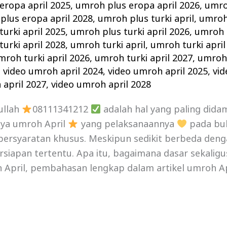
eropa april 2025
,
umroh plus eropa april 2026
,
umro
plus eropa april 2028
,
umroh plus turki april
,
umroh 
urki april 2025
,
umroh plus turki april 2026
,
umroh p
urki april 2028
,
umroh turki april
,
umroh turki april
mroh turki april 2026
,
umroh turki april 2027
,
umroh 
,
video umroh april 2024
,
video umroh april 2025
,
vid
 april 2027
,
video umroh april 2028
ullah
08111341212
adalah hal yang paling did
nya umroh April
yang pelaksanaannya
pada bul
persyaratan khusus. Meskipun sedikit berbeda deng
iapan tertentu. Apa itu, bagaimana dasar sekalig
April, pembahasan lengkap dalam artikel umroh Apri