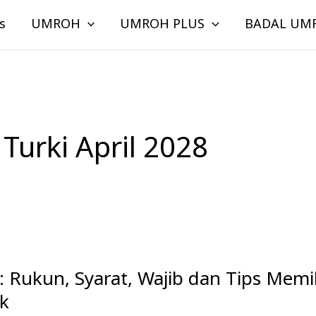
s
UMROH
UMROH PLUS
BADAL UM
Turki April 2028
: Rukun, Syarat, Wajib dan Tips Memi
ik