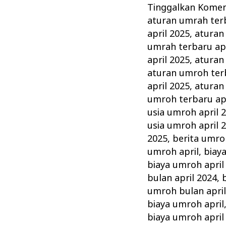
:
Tinggalkan Kome
Rukun,
aturan umrah terb
Syarat,
april 2025
,
aturan
Wajib
umrah terbaru apr
dan
april 2025
,
aturan
aturan umroh terb
Tips
april 2025
,
aturan
Memilih
umroh terbaru apr
Agen
usia umroh april 
Travel
usia umroh april 
Terbaik
2025
,
berita umro
umroh april
,
biay
biaya umroh april
bulan april 2024
,
umroh bulan april
biaya umroh april
biaya umroh april