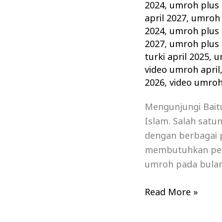
2024
,
umroh plus 
april 2027
,
umroh 
2024
,
umroh plus t
2027
,
umroh plus t
turki april 2025
,
u
video umroh april
2026
,
video umroh
Mengunjungi Bait
Islam. Salah satu
dengan berbagai 
membutuhkan pers
umroh pada bulan 
Read More »