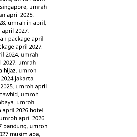
 singapore
,
umrah
n april 2025
,
28
,
umrah in april
,
 april 2027
,
ah package april
kage april 2027
,
il 2024
,
umrah
l 2027
,
umrah
lhijaz
,
umroh
 2024 jakarta
,
 2025
,
umroh april
 tawhid
,
umroh
abaya
,
umroh
april 2026 hotel
umroh april 2026
27 bandung
,
umroh
2027 musim apa
,