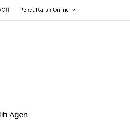
ROH
Pendaftaran Online
lih Agen