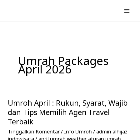
Lewati
ke
konten
Umrah Packages
April 2026
Umroh April : Rukun, Syarat, Wajib
Umroh
April
dan Tips Memilih Agen Travel
:
Terbaik
Rukun,
Tinggalkan Komentar
/
Info Umroh
/
admin alhijaz
Syarat,
indowisata
/
april umrah weather
,
aturan umrah