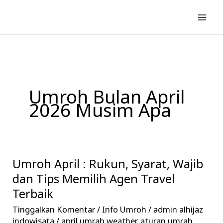
Lewati
ke
konten
Umroh Bulan April
2026 Musim Apa
Umroh April : Rukun, Syarat, Wajib
Umroh
April
dan Tips Memilih Agen Travel
:
Terbaik
Rukun,
Tinggalkan Komentar
/
Info Umroh
/
admin alhijaz
Syarat,
indowisata
/
april umrah weather
,
aturan umrah