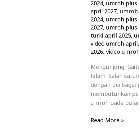
2024
,
umroh plus 
april 2027
,
umroh 
2024
,
umroh plus t
2027
,
umroh plus t
turki april 2025
,
u
video umroh april
2026
,
video umroh
Mengunjungi Bait
Islam. Salah satu
dengan berbagai 
membutuhkan pers
umroh pada bulan 
Read More »