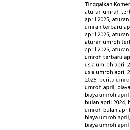
:
Tinggalkan Kome
Rukun,
aturan umrah terb
Syarat,
april 2025
,
aturan
Wajib
umrah terbaru apr
dan
april 2025
,
aturan
aturan umroh terb
Tips
april 2025
,
aturan
Memilih
umroh terbaru apr
Agen
usia umroh april 
Travel
usia umroh april 
Terbaik
2025
,
berita umro
umroh april
,
biay
biaya umroh april
bulan april 2024
,
umroh bulan april
biaya umroh april
biaya umroh april