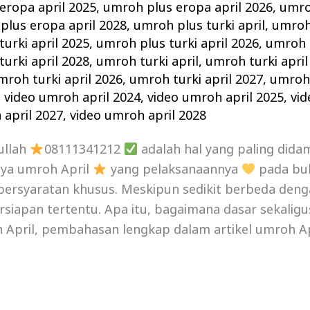
eropa april 2025
,
umroh plus eropa april 2026
,
umro
plus eropa april 2028
,
umroh plus turki april
,
umroh 
urki april 2025
,
umroh plus turki april 2026
,
umroh p
urki april 2028
,
umroh turki april
,
umroh turki april
mroh turki april 2026
,
umroh turki april 2027
,
umroh 
,
video umroh april 2024
,
video umroh april 2025
,
vid
 april 2027
,
video umroh april 2028
ullah
08111341212
adalah hal yang paling did
nya umroh April
yang pelaksanaannya
pada bul
persyaratan khusus. Meskipun sedikit berbeda deng
iapan tertentu. Apa itu, bagaimana dasar sekalig
April, pembahasan lengkap dalam artikel umroh Apri