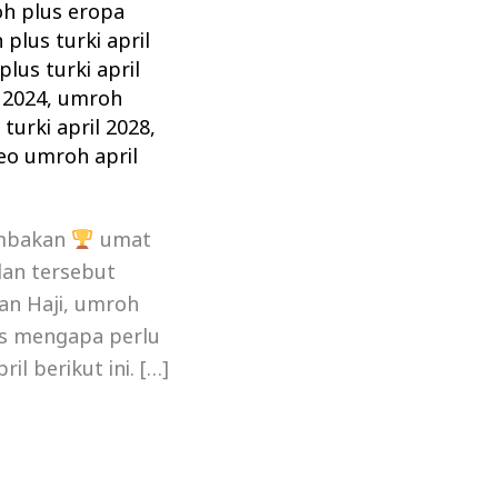
h plus eropa
plus turki april
lus turki april
 2024
,
umroh
turki april 2028
,
eo umroh april
ambakan
umat
an tersebut
an Haji, umroh
us mengapa perlu
l berikut ini. […]