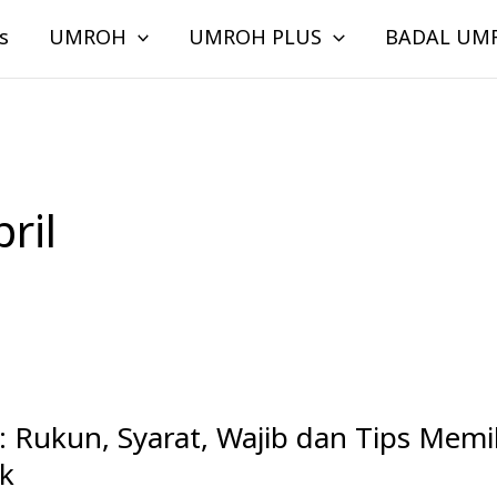
s
UMROH
UMROH PLUS
BADAL UM
ril
: Rukun, Syarat, Wajib dan Tips Memi
ik