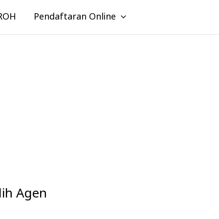
ROH
Pendaftaran Online
lih Agen