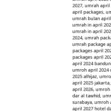
2027
,
umrah april
april packages
,
um
umrah bulan april
umrah in april 20
umrah in april 20
2024
,
umrah packa
umrah package ap
packages april 20
packages april 20
april 2024 bandu
umroh april 2024
2025 alhijaz
,
umro
april 2025 jakarta
april 2026
,
umroh a
dar al tawhid
,
umr
surabaya
,
umroh a
april 2027 hotel d