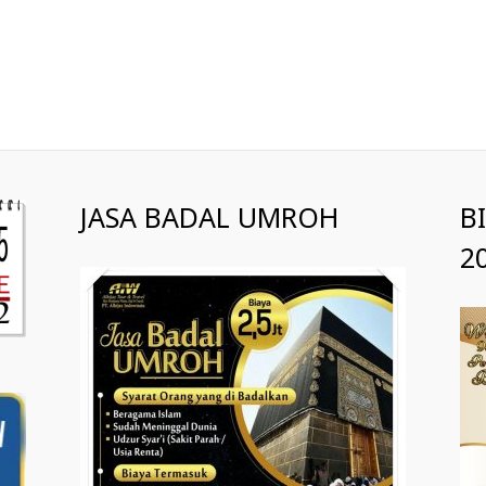
JASA BADAL UMROH
B
2