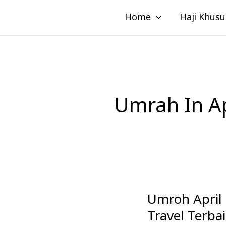
Lewati
Home
Haji Khusu
ke
konten
Umrah In Ap
Umroh April 
Umroh
April
Travel Terba