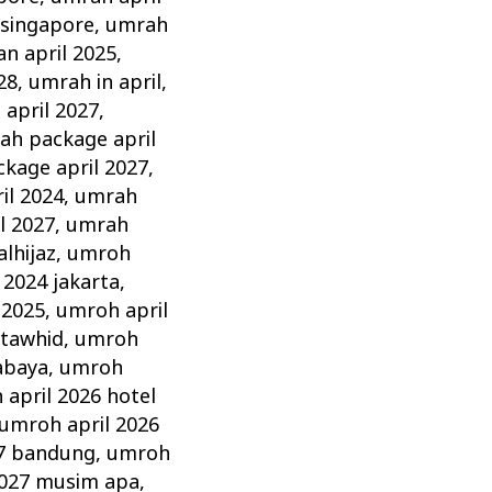
 singapore
,
umrah
n april 2025
,
28
,
umrah in april
,
 april 2027
,
ah package april
kage april 2027
,
il 2024
,
umrah
l 2027
,
umrah
lhijaz
,
umroh
 2024 jakarta
,
 2025
,
umroh april
 tawhid
,
umroh
abaya
,
umroh
april 2026 hotel
umroh april 2026
27 bandung
,
umroh
2027 musim apa
,