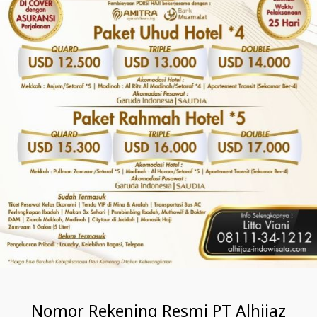
Nomor Rekening Resmi PT Alhijaz