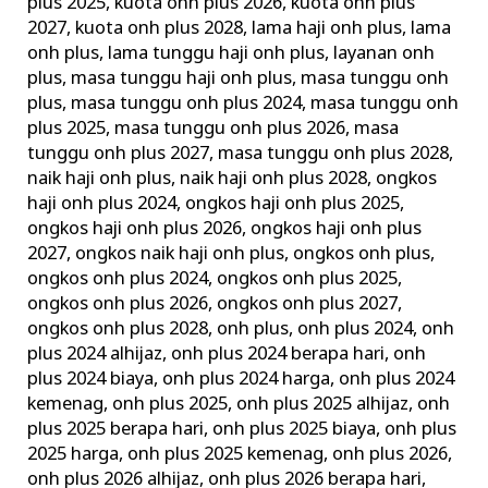
plus 2025
,
kuota onh plus 2026
,
kuota onh plus
2027
,
kuota onh plus 2028
,
lama haji onh plus
,
lama
onh plus
,
lama tunggu haji onh plus
,
layanan onh
plus
,
masa tunggu haji onh plus
,
masa tunggu onh
plus
,
masa tunggu onh plus 2024
,
masa tunggu onh
plus 2025
,
masa tunggu onh plus 2026
,
masa
tunggu onh plus 2027
,
masa tunggu onh plus 2028
,
naik haji onh plus
,
naik haji onh plus 2028
,
ongkos
haji onh plus 2024
,
ongkos haji onh plus 2025
,
ongkos haji onh plus 2026
,
ongkos haji onh plus
2027
,
ongkos naik haji onh plus
,
ongkos onh plus
,
ongkos onh plus 2024
,
ongkos onh plus 2025
,
ongkos onh plus 2026
,
ongkos onh plus 2027
,
ongkos onh plus 2028
,
onh plus
,
onh plus 2024
,
onh
plus 2024 alhijaz
,
onh plus 2024 berapa hari
,
onh
plus 2024 biaya
,
onh plus 2024 harga
,
onh plus 2024
kemenag
,
onh plus 2025
,
onh plus 2025 alhijaz
,
onh
plus 2025 berapa hari
,
onh plus 2025 biaya
,
onh plus
2025 harga
,
onh plus 2025 kemenag
,
onh plus 2026
,
onh plus 2026 alhijaz
,
onh plus 2026 berapa hari
,