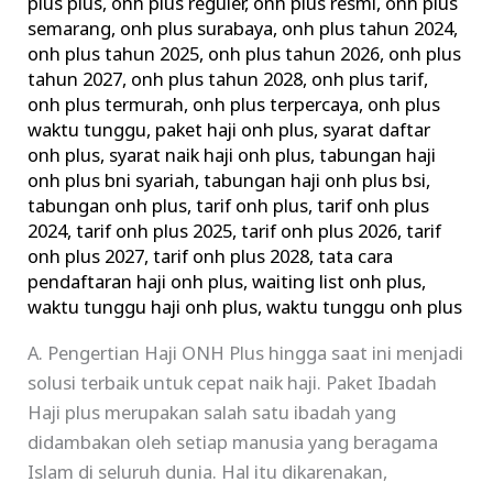
plus plus
,
onh plus reguler
,
onh plus resmi
,
onh plus
semarang
,
onh plus surabaya
,
onh plus tahun 2024
,
onh plus tahun 2025
,
onh plus tahun 2026
,
onh plus
tahun 2027
,
onh plus tahun 2028
,
onh plus tarif
,
onh plus termurah
,
onh plus terpercaya
,
onh plus
waktu tunggu
,
paket haji onh plus
,
syarat daftar
onh plus
,
syarat naik haji onh plus
,
tabungan haji
onh plus bni syariah
,
tabungan haji onh plus bsi
,
tabungan onh plus
,
tarif onh plus
,
tarif onh plus
2024
,
tarif onh plus 2025
,
tarif onh plus 2026
,
tarif
onh plus 2027
,
tarif onh plus 2028
,
tata cara
pendaftaran haji onh plus
,
waiting list onh plus
,
waktu tunggu haji onh plus
,
waktu tunggu onh plus
A. Pengertian Haji ONH Plus hingga saat ini menjadi
solusi terbaik untuk cepat naik haji. Paket Ibadah
Haji plus merupakan salah satu ibadah yang
didambakan oleh setiap manusia yang beragama
Islam di seluruh dunia. Hal itu dikarenakan,