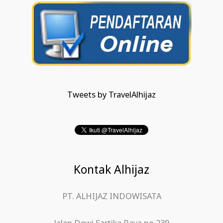
Tweets by TravelAlhijaz
Kontak Alhijaz
PT. ALHIJAZ INDOWISATA