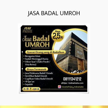
JASA BADAL UMROH