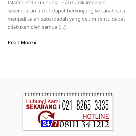
Islam di seluruh dunia. Hal itu dikarenakan,
kesempatan untuk dapat berkunjung ke tanah suci
menjadi salah satu ibadah yang belum tentu dapat
dilakukan oleh semua […]
Read More »