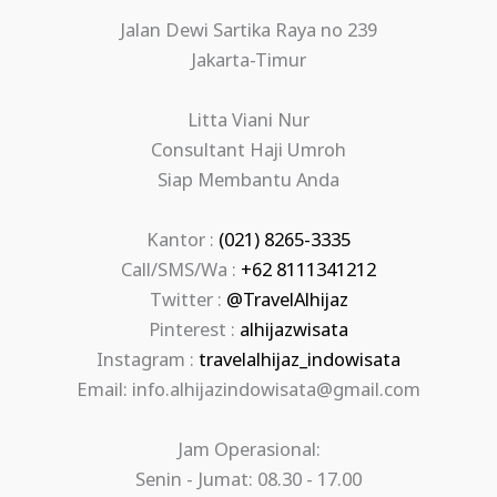
Jalan Dewi Sartika Raya no 239
Jakarta-Timur
Litta Viani Nur
Consultant Haji Umroh
Siap Membantu Anda
Kantor :
(021) 8265-3335
Call/SMS/Wa :
+62 8111341212
Twitter :
@TravelAlhijaz
Pinterest :
alhijazwisata
Instagram :
travelalhijaz_indowisata
Email: info.alhijazindowisata@gmail.com
Jam Operasional:
Senin - Jumat: 08.30 - 17.00