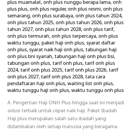
plus muamalat
,
onh plus nunggu berapa lama
,
onh
plus plus
,
onh plus reguler
,
onh plus resmi
,
onh plus
semarang
,
onh plus surabaya
,
onh plus tahun 2024
,
onh plus tahun 2025
,
onh plus tahun 2026
,
onh plus
tahun 2027
,
onh plus tahun 2028
,
onh plus tarif
,
onh plus termurah
,
onh plus terpercaya
,
onh plus
waktu tunggu
,
paket haji onh plus
,
syarat daftar
onh plus
,
syarat naik haji onh plus
,
tabungan haji
onh plus bni syariah
,
tabungan haji onh plus bsi
,
tabungan onh plus
,
tarif onh plus
,
tarif onh plus
2024
,
tarif onh plus 2025
,
tarif onh plus 2026
,
tarif
onh plus 2027
,
tarif onh plus 2028
,
tata cara
pendaftaran haji onh plus
,
waiting list onh plus
,
waktu tunggu haji onh plus
,
waktu tunggu onh plus
A. Pengertian Haji ONH Plus hingga saat ini menjadi
solusi terbaik untuk cepat naik haji. Paket Ibadah
Haji plus merupakan salah satu ibadah yang
didambakan oleh setiap manusia yang beragama