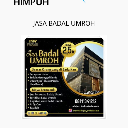
JASA BADAL UMROH