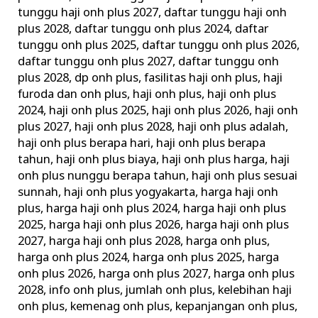
tunggu haji onh plus 2027
,
daftar tunggu haji onh
plus 2028
,
daftar tunggu onh plus 2024
,
daftar
tunggu onh plus 2025
,
daftar tunggu onh plus 2026
,
daftar tunggu onh plus 2027
,
daftar tunggu onh
plus 2028
,
dp onh plus
,
fasilitas haji onh plus
,
haji
furoda dan onh plus
,
haji onh plus
,
haji onh plus
2024
,
haji onh plus 2025
,
haji onh plus 2026
,
haji onh
plus 2027
,
haji onh plus 2028
,
haji onh plus adalah
,
haji onh plus berapa hari
,
haji onh plus berapa
tahun
,
haji onh plus biaya
,
haji onh plus harga
,
haji
onh plus nunggu berapa tahun
,
haji onh plus sesuai
sunnah
,
haji onh plus yogyakarta
,
harga haji onh
plus
,
harga haji onh plus 2024
,
harga haji onh plus
2025
,
harga haji onh plus 2026
,
harga haji onh plus
2027
,
harga haji onh plus 2028
,
harga onh plus
,
harga onh plus 2024
,
harga onh plus 2025
,
harga
onh plus 2026
,
harga onh plus 2027
,
harga onh plus
2028
,
info onh plus
,
jumlah onh plus
,
kelebihan haji
onh plus
,
kemenag onh plus
,
kepanjangan onh plus
,