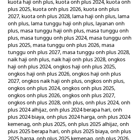
kuota haji onh plus
,
kuota onh plus 2024
,
kuota onh
plus 2025
,
kuota onh plus 2026
,
kuota onh plus
2027
,
kuota onh plus 2028
,
lama haji onh plus
,
lama
onh plus
,
lama tunggu haji onh plus
,
layanan onh
plus
,
masa tunggu haji onh plus
,
masa tunggu onh
plus
,
masa tunggu onh plus 2024
,
masa tunggu onh
plus 2025
,
masa tunggu onh plus 2026
,
masa
tunggu onh plus 2027
,
masa tunggu onh plus 2028
,
naik haji onh plus
,
naik haji onh plus 2028
,
ongkos
haji onh plus 2024
,
ongkos haji onh plus 2025
,
ongkos haji onh plus 2026
,
ongkos haji onh plus
2027
,
ongkos naik haji onh plus
,
ongkos onh plus
,
ongkos onh plus 2024
,
ongkos onh plus 2025
,
ongkos onh plus 2026
,
ongkos onh plus 2027
,
ongkos onh plus 2028
,
onh plus
,
onh plus 2024
,
onh
plus 2024 alhijaz
,
onh plus 2024 berapa hari
,
onh
plus 2024 biaya
,
onh plus 2024 harga
,
onh plus 2024
kemenag
,
onh plus 2025
,
onh plus 2025 alhijaz
,
onh
plus 2025 berapa hari
,
onh plus 2025 biaya
,
onh plus
2025 harga
,
onh plus 2025 kemenag
,
onh plus 2026
,