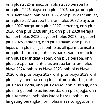
onh plus 2026 alhijaz
,
onh plus 2026 berapa hari
,
onh plus 2026 biaya
,
onh plus 2026 harga
,
onh plus
2026 kemenag
,
onh plus 2027
,
onh plus 2027 alhijaz
,
onh plus 2027 berapa hari
,
onh plus 2027 biaya
,
onh
plus 2027 harga
,
onh plus 2027 kemenag
,
onh plus
2028
,
onh plus 2028 alhijaz
,
onh plus 2028 berapa
hari
,
onh plus 2028 biaya
,
onh plus 2028 harga
,
onh
plus 2028 kemenag
,
onh plus adalah
,
onh plus al
hijaz
,
onh plus alhijaz
,
onh plus alhijaz indowisata
,
onh plus bandung
,
onh plus bank syariah mandiri
,
onh plus berangkat kapan
,
onh plus berapa
,
onh
plus berapa hari
,
onh plus berapa lama
,
onh plus
biaya 2024
,
onh plus biaya 2025
,
onh plus biaya
2026
,
onh plus biaya 2027
,
onh plus biaya 2028
,
onh
plus biaya berapa
,
onh plus bni
,
onh plus bsi
,
onh
plus dan furoda
,
onh plus depag
,
onh plus haji
,
onh
plus harga
,
onh plus indonesia
,
onh plus jogja
,
onh
plus kemenag
,
onh plus kuota harga
,
onh plus
langsung berangkat
,
onh plus masa tunggu
,
onh