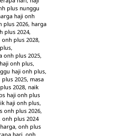
berapa hari
,
haji
onh plus nunggu
arga haji onh
h plus 2026
,
harga
h plus 2024
,
 onh plus 2028
,
plus
,
a onh plus 2025
,
haji onh plus
,
ggu haji onh plus
,
 plus 2025
,
masa
plus 2028
,
naik
s haji onh plus
k haji onh plus
,
s onh plus 2026
,
,
onh plus 2024
 harga
,
onh plus
rapa hari
,
onh