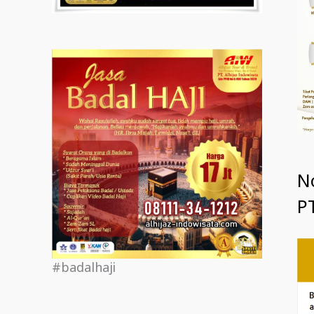
N
PT
#badalhaji