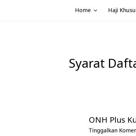
Lewati
Home
Haji Khusu
ke
konten
Syarat Daft
ONH Plus Kun
ONH
Plus
Tinggalkan Kome