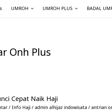
s
UMROH
UMROH PLUS
BADAL UM
ar Onh Plus
ci Cepat Naik Haji
ntar
/
Info Haji
/
admin alhijaz indowisata
/
antrian o