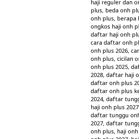
Kunci
haji reguler dan o
Cepat
plus
,
beda onh plu
Naik
onh plus
,
berapa 
ongkos haji onh p
Haji
daftar haji onh pl
cara daftar onh p
onh plus 2026
,
ca
onh plus
,
cicilan 
onh plus 2025
,
daf
2028
,
daftar haji 
daftar onh plus 2
daftar onh plus 
2024
,
daftar tung
haji onh plus 2027
daftar tunggu on
2027
,
daftar tung
onh plus
,
haji onh