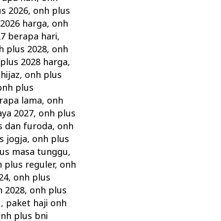
us 2026
,
onh plus
 2026 harga
,
onh
7 berapa hari
,
h plus 2028
,
onh
plus 2028 harga
,
hijaz
,
onh plus
onh plus
rapa lama
,
onh
aya 2027
,
onh plus
s dan furoda
,
onh
s jogja
,
onh plus
lus masa tunggu
,
 plus reguler
,
onh
24
,
onh plus
n 2028
,
onh plus
u
,
paket haji onh
nh plus bni