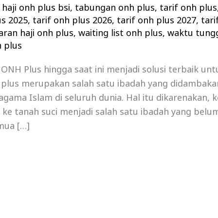
haji onh plus bsi
,
tabungan onh plus
,
tarif onh plus
us 2025
,
tarif onh plus 2026
,
tarif onh plus 2027
,
tari
aran haji onh plus
,
waiting list onh plus
,
waktu tungg
 plus
 ONH Plus hingga saat ini menjadi solusi terbaik untu
 plus merupakan salah satu ibadah yang didambakan
gama Islam di seluruh dunia. Hal itu dikarenakan,
ke tanah suci menjadi salah satu ibadah yang belu
mua […]