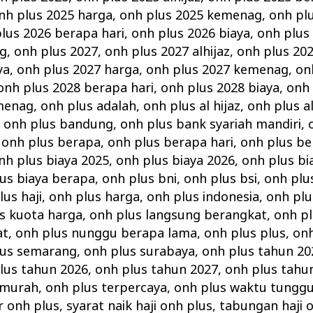
nh plus 2025 harga
,
onh plus 2025 kemenag
,
onh pl
lus 2026 berapa hari
,
onh plus 2026 biaya
,
onh plus
ag
,
onh plus 2027
,
onh plus 2027 alhijaz
,
onh plus 202
ya
,
onh plus 2027 harga
,
onh plus 2027 kemenag
,
on
onh plus 2028 berapa hari
,
onh plus 2028 biaya
,
onh 
menag
,
onh plus adalah
,
onh plus al hijaz
,
onh plus al
,
onh plus bandung
,
onh plus bank syariah mandiri
,
,
onh plus berapa
,
onh plus berapa hari
,
onh plus be
nh plus biaya 2025
,
onh plus biaya 2026
,
onh plus bi
us biaya berapa
,
onh plus bni
,
onh plus bsi
,
onh plu
lus haji
,
onh plus harga
,
onh plus indonesia
,
onh plu
s kuota harga
,
onh plus langsung berangkat
,
onh p
at
,
onh plus nunggu berapa lama
,
onh plus plus
,
onh
lus semarang
,
onh plus surabaya
,
onh plus tahun 20
lus tahun 2026
,
onh plus tahun 2027
,
onh plus tahu
rmurah
,
onh plus terpercaya
,
onh plus waktu tungg
r onh plus
,
syarat naik haji onh plus
,
tabungan haji o