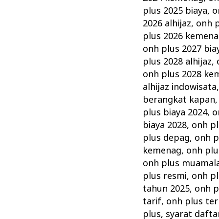
plus 2025 biaya
,
o
2026 alhijaz
,
onh p
plus 2026 kemen
onh plus 2027 bia
plus 2028 alhijaz
,
onh plus 2028 ke
alhijaz indowisata
berangkat kapan
plus biaya 2024
,
o
biaya 2028
,
onh pl
plus depag
,
onh p
kemenag
,
onh plu
onh plus muamal
plus resmi
,
onh p
tahun 2025
,
onh p
tarif
,
onh plus te
plus
,
syarat dafta