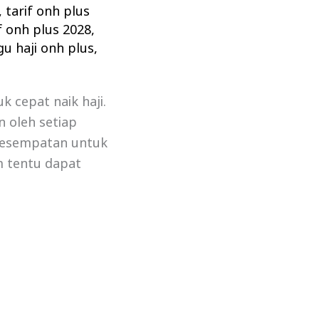
,
tarif onh plus
f onh plus 2028
,
u haji onh plus
,
k cepat naik haji.
 oleh setiap
 kesempatan untuk
m tentu dapat