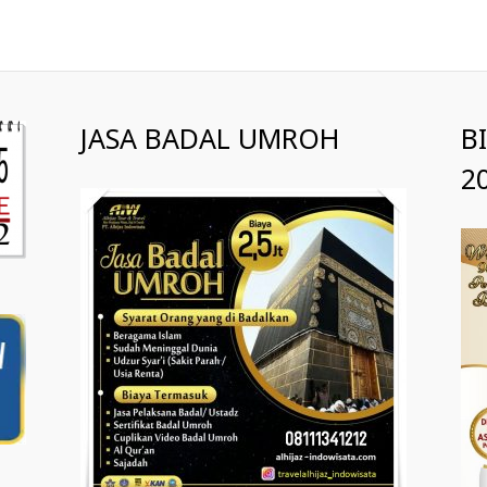
JASA BADAL UMROH
B
2