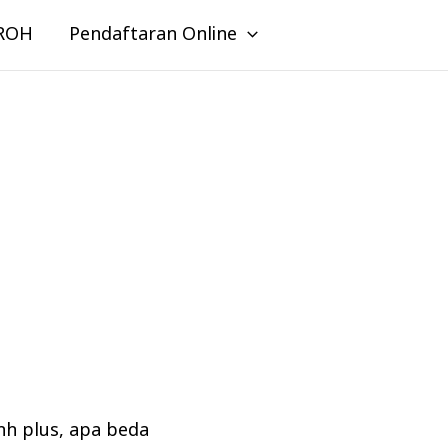
ROH
Pendaftaran Online
nh plus
,
apa beda