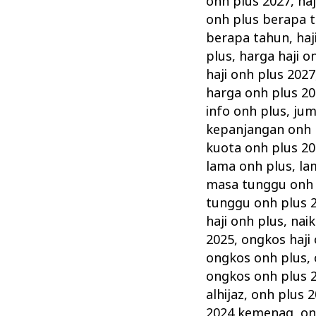
onh plus 2027
,
haj
onh plus berapa 
berapa tahun
,
haj
plus
,
harga haji o
haji onh plus 2027
harga onh plus 2
info onh plus
,
jum
kepanjangan onh 
kuota onh plus 2
lama onh plus
,
la
masa tunggu onh 
tunggu onh plus 
haji onh plus
,
naik
2025
,
ongkos haji
ongkos onh plus
,
ongkos onh plus 
alhijaz
,
onh plus 2
2024 kemenag
,
on