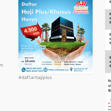
om
#daftarhajiplus