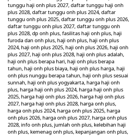
tunggu haji onh plus 2027
,
daftar tunggu haji onh
plus 2028
,
daftar tunggu onh plus 2024
,
daftar
tunggu onh plus 2025
,
daftar tunggu onh plus 2026
,
daftar tunggu onh plus 2027
,
daftar tunggu onh
plus 2028
,
dp onh plus
,
fasilitas haji onh plus
,
haji
furoda dan onh plus
,
haji onh plus
,
haji onh plus
2024
,
haji onh plus 2025
,
haji onh plus 2026
,
haji onh
plus 2027
,
haji onh plus 2028
,
haji onh plus adalah
,
haji onh plus berapa hari
,
haji onh plus berapa
tahun
,
haji onh plus biaya
,
haji onh plus harga
,
haji
onh plus nunggu berapa tahun
,
haji onh plus sesuai
sunnah
,
haji onh plus yogyakarta
,
harga haji onh
plus
,
harga haji onh plus 2024
,
harga haji onh plus
2025
,
harga haji onh plus 2026
,
harga haji onh plus
2027
,
harga haji onh plus 2028
,
harga onh plus
,
harga onh plus 2024
,
harga onh plus 2025
,
harga
onh plus 2026
,
harga onh plus 2027
,
harga onh plus
2028
,
info onh plus
,
jumlah onh plus
,
kelebihan haji
onh plus
,
kemenag onh plus
,
kepanjangan onh plus
,