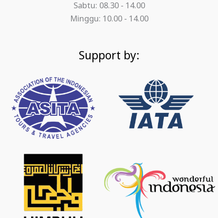
Sabtu: 08.30 - 14.00
Minggu: 10.00 - 14.00
Support by: