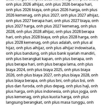
onh plus 2026 alhijaz
,
onh plus 2026 berapa hari
,
onh plus 2026 biaya
,
onh plus 2026 harga
,
onh plus
2026 kemenag
,
onh plus 2027
,
onh plus 2027 alhijaz
,
onh plus 2027 berapa hari
,
onh plus 2027 biaya
,
onh
plus 2027 harga
,
onh plus 2027 kemenag
,
onh plus
2028
,
onh plus 2028 alhijaz
,
onh plus 2028 berapa
hari
,
onh plus 2028 biaya
,
onh plus 2028 harga
,
onh
plus 2028 kemenag
,
onh plus adalah
,
onh plus al
hijaz
,
onh plus alhijaz
,
onh plus alhijaz indowisata
,
onh plus bandung
,
onh plus bank syariah mandiri
,
onh plus berangkat kapan
,
onh plus berapa
,
onh
plus berapa hari
,
onh plus berapa lama
,
onh plus
biaya 2024
,
onh plus biaya 2025
,
onh plus biaya
2026
,
onh plus biaya 2027
,
onh plus biaya 2028
,
onh
plus biaya berapa
,
onh plus bni
,
onh plus bsi
,
onh
plus dan furoda
,
onh plus depag
,
onh plus haji
,
onh
plus harga
,
onh plus indonesia
,
onh plus jogja
,
onh
plus kemenag
,
onh plus kuota harga
,
onh plus
langsung berangkat
,
onh plus masa tunggu
,
onh