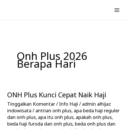
Lewati
ke
konten
Onh Plus 2026
Berapa Hari
ONH Plus Kunci Cepat Naik Haji
ONH
Plus
Tinggalkan Komentar
/
Info Haji
/
admin alhijaz
Kunci
indowisata
/
antrian onh plus
,
apa beda haji reguler
dan onh plus
,
apa itu onh plus
,
apakah onh plus
,
Cepat
beda haji furoda dan onh plus
,
beda onh plus dan
Naik