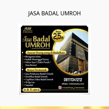
JASA BADAL UMROH