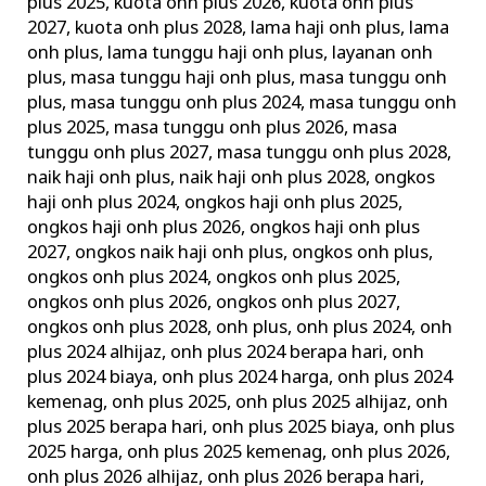
plus 2025
,
kuota onh plus 2026
,
kuota onh plus
2027
,
kuota onh plus 2028
,
lama haji onh plus
,
lama
onh plus
,
lama tunggu haji onh plus
,
layanan onh
plus
,
masa tunggu haji onh plus
,
masa tunggu onh
plus
,
masa tunggu onh plus 2024
,
masa tunggu onh
plus 2025
,
masa tunggu onh plus 2026
,
masa
tunggu onh plus 2027
,
masa tunggu onh plus 2028
,
naik haji onh plus
,
naik haji onh plus 2028
,
ongkos
haji onh plus 2024
,
ongkos haji onh plus 2025
,
ongkos haji onh plus 2026
,
ongkos haji onh plus
2027
,
ongkos naik haji onh plus
,
ongkos onh plus
,
ongkos onh plus 2024
,
ongkos onh plus 2025
,
ongkos onh plus 2026
,
ongkos onh plus 2027
,
ongkos onh plus 2028
,
onh plus
,
onh plus 2024
,
onh
plus 2024 alhijaz
,
onh plus 2024 berapa hari
,
onh
plus 2024 biaya
,
onh plus 2024 harga
,
onh plus 2024
kemenag
,
onh plus 2025
,
onh plus 2025 alhijaz
,
onh
plus 2025 berapa hari
,
onh plus 2025 biaya
,
onh plus
2025 harga
,
onh plus 2025 kemenag
,
onh plus 2026
,
onh plus 2026 alhijaz
,
onh plus 2026 berapa hari
,