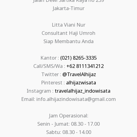
Jalan Dewi Sartika Raya no 239
Jakarta-Timur
Litta Viani Nur
Consultant Haji Umroh
Siap Membantu Anda
Kantor :
(021) 8265-3335
Call/SMS/Wa :
+62 8111341212
Twitter :
@TravelAlhijaz
Pinterest :
alhijazwisata
Instagram :
travelalhijaz_indowisata
Email: info.alhijazindowisata@gmail.com
Jam Operasional:
Senin - Jumat: 08.30 - 17.00
Sabtu: 08.30 - 14.00