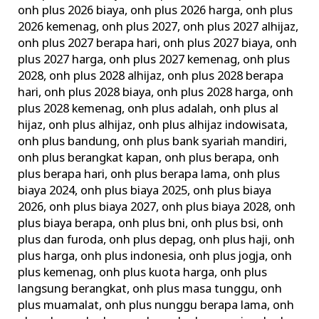
onh plus 2026 biaya
,
onh plus 2026 harga
,
onh plus
2026 kemenag
,
onh plus 2027
,
onh plus 2027 alhijaz
,
onh plus 2027 berapa hari
,
onh plus 2027 biaya
,
onh
plus 2027 harga
,
onh plus 2027 kemenag
,
onh plus
2028
,
onh plus 2028 alhijaz
,
onh plus 2028 berapa
hari
,
onh plus 2028 biaya
,
onh plus 2028 harga
,
onh
plus 2028 kemenag
,
onh plus adalah
,
onh plus al
hijaz
,
onh plus alhijaz
,
onh plus alhijaz indowisata
,
onh plus bandung
,
onh plus bank syariah mandiri
,
onh plus berangkat kapan
,
onh plus berapa
,
onh
plus berapa hari
,
onh plus berapa lama
,
onh plus
biaya 2024
,
onh plus biaya 2025
,
onh plus biaya
2026
,
onh plus biaya 2027
,
onh plus biaya 2028
,
onh
plus biaya berapa
,
onh plus bni
,
onh plus bsi
,
onh
plus dan furoda
,
onh plus depag
,
onh plus haji
,
onh
plus harga
,
onh plus indonesia
,
onh plus jogja
,
onh
plus kemenag
,
onh plus kuota harga
,
onh plus
langsung berangkat
,
onh plus masa tunggu
,
onh
plus muamalat
,
onh plus nunggu berapa lama
,
onh