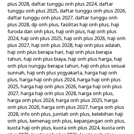
plus 2028
,
daftar tunggu onh plus 2024
,
daftar
tunggu onh plus 2025
,
daftar tunggu onh plus 2026
,
daftar tunggu onh plus 2027
,
daftar tunggu onh
plus 2028
,
dp onh plus
,
fasilitas haji onh plus
,
haji
furoda dan onh plus
,
haji onh plus
,
haji onh plus
2024
,
haji onh plus 2025
,
haji onh plus 2026
,
haji onh
plus 2027
,
haji onh plus 2028
,
haji onh plus adalah
,
haji onh plus berapa hari
,
haji onh plus berapa
tahun
,
haji onh plus biaya
,
haji onh plus harga
,
haji
onh plus nunggu berapa tahun
,
haji onh plus sesuai
sunnah
,
haji onh plus yogyakarta
,
harga haji onh
plus
,
harga haji onh plus 2024
,
harga haji onh plus
2025
,
harga haji onh plus 2026
,
harga haji onh plus
2027
,
harga haji onh plus 2028
,
harga onh plus
,
harga onh plus 2024
,
harga onh plus 2025
,
harga
onh plus 2026
,
harga onh plus 2027
,
harga onh plus
2028
,
info onh plus
,
jumlah onh plus
,
kelebihan haji
onh plus
,
kemenag onh plus
,
kepanjangan onh plus
,
kuota haji onh plus
,
kuota onh plus 2024
,
kuota onh