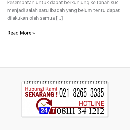
kesempatan untuk dapat berkunjung ke tanah suci
menjadi salah satu ibadah yang belum tentu dapat
dilakukan oleh semua […]
Read More »