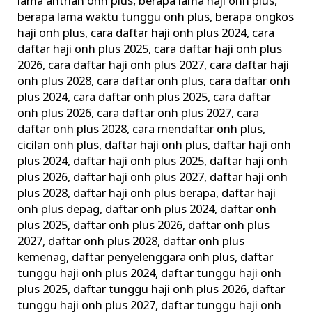
lama antrian onh plus
,
berapa lama haji onh plus
,
berapa lama waktu tunggu onh plus
,
berapa ongkos
haji onh plus
,
cara daftar haji onh plus 2024
,
cara
daftar haji onh plus 2025
,
cara daftar haji onh plus
2026
,
cara daftar haji onh plus 2027
,
cara daftar haji
onh plus 2028
,
cara daftar onh plus
,
cara daftar onh
plus 2024
,
cara daftar onh plus 2025
,
cara daftar
onh plus 2026
,
cara daftar onh plus 2027
,
cara
daftar onh plus 2028
,
cara mendaftar onh plus
,
cicilan onh plus
,
daftar haji onh plus
,
daftar haji onh
plus 2024
,
daftar haji onh plus 2025
,
daftar haji onh
plus 2026
,
daftar haji onh plus 2027
,
daftar haji onh
plus 2028
,
daftar haji onh plus berapa
,
daftar haji
onh plus depag
,
daftar onh plus 2024
,
daftar onh
plus 2025
,
daftar onh plus 2026
,
daftar onh plus
2027
,
daftar onh plus 2028
,
daftar onh plus
kemenag
,
daftar penyelenggara onh plus
,
daftar
tunggu haji onh plus 2024
,
daftar tunggu haji onh
plus 2025
,
daftar tunggu haji onh plus 2026
,
daftar
tunggu haji onh plus 2027
,
daftar tunggu haji onh