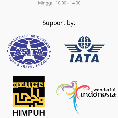
Minggu: 10.00 - 14.00
Support by: