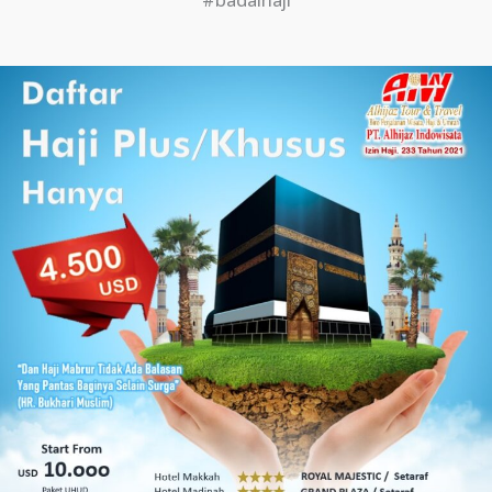
#badalhaji