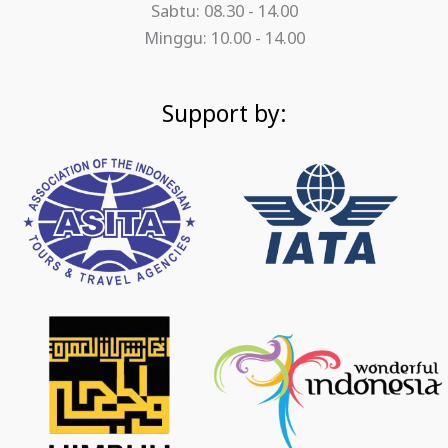
Sabtu: 08.30 - 14.00
Minggu: 10.00 - 14.00
Support by: