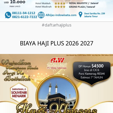
#daftarhajiplus
BIAYA HAJI PLUS 2026 2027