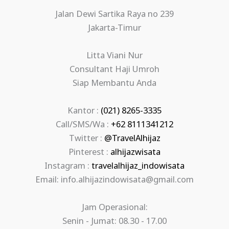
Jalan Dewi Sartika Raya no 239
Jakarta-Timur
Litta Viani Nur
Consultant Haji Umroh
Siap Membantu Anda
Kantor :
(021) 8265-3335
Call/SMS/Wa :
+62 8111341212
Twitter :
@TravelAlhijaz
Pinterest :
alhijazwisata
Instagram :
travelalhijaz_indowisata
Email: info.alhijazindowisata@gmail.com
Jam Operasional:
Senin - Jumat: 08.30 - 17.00