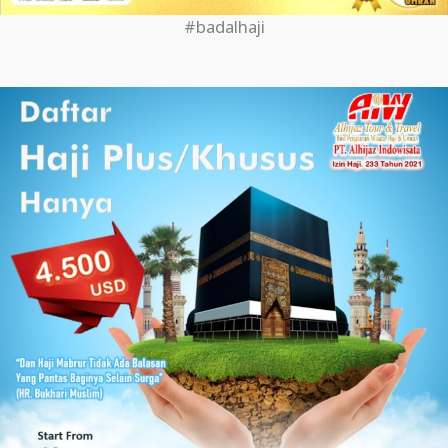
#badalhaji