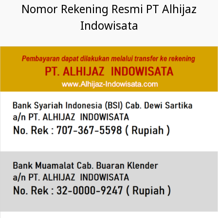
Nomor Rekening Resmi PT Alhijaz
Indowisata