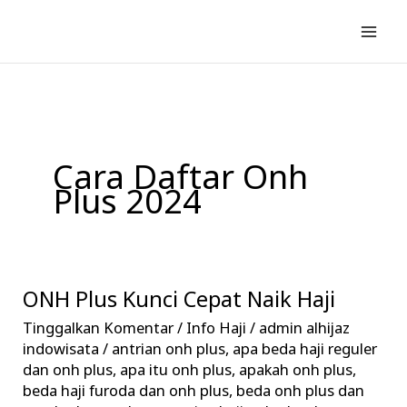
Lewati
ke
konten
Cara Daftar Onh
Plus 2024
ONH Plus Kunci Cepat Naik Haji
ONH
Plus
Tinggalkan Komentar
/
Info Haji
/
admin alhijaz
Kunci
indowisata
/
antrian onh plus
,
apa beda haji reguler
dan onh plus
,
apa itu onh plus
,
apakah onh plus
,
Cepat
beda haji furoda dan onh plus
,
beda onh plus dan
Naik