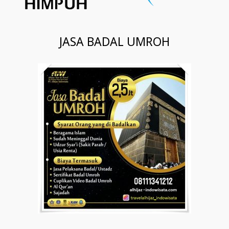
JASA BADAL UMROH