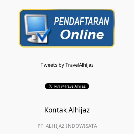
Tweets by TravelAlhijaz
Kontak Alhijaz
PT. ALHIJAZ INDOWISATA