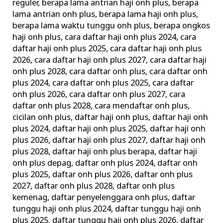
reguler
,
berapa lama antrian haji onh plus
,
berapa
Haji
lama antrian onh plus
,
berapa lama haji onh plus
,
berapa lama waktu tunggu onh plus
,
berapa ongkos
haji onh plus
,
cara daftar haji onh plus 2024
,
cara
daftar haji onh plus 2025
,
cara daftar haji onh plus
2026
,
cara daftar haji onh plus 2027
,
cara daftar haji
onh plus 2028
,
cara daftar onh plus
,
cara daftar onh
plus 2024
,
cara daftar onh plus 2025
,
cara daftar
onh plus 2026
,
cara daftar onh plus 2027
,
cara
daftar onh plus 2028
,
cara mendaftar onh plus
,
cicilan onh plus
,
daftar haji onh plus
,
daftar haji onh
plus 2024
,
daftar haji onh plus 2025
,
daftar haji onh
plus 2026
,
daftar haji onh plus 2027
,
daftar haji onh
plus 2028
,
daftar haji onh plus berapa
,
daftar haji
onh plus depag
,
daftar onh plus 2024
,
daftar onh
plus 2025
,
daftar onh plus 2026
,
daftar onh plus
2027
,
daftar onh plus 2028
,
daftar onh plus
kemenag
,
daftar penyelenggara onh plus
,
daftar
tunggu haji onh plus 2024
,
daftar tunggu haji onh
plus 2025
,
daftar tunggu haji onh plus 2026
,
daftar