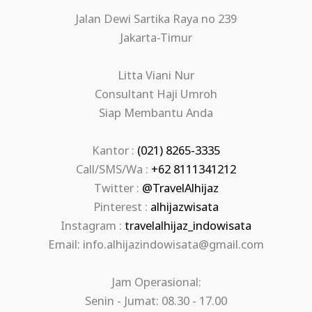
Jalan Dewi Sartika Raya no 239
Jakarta-Timur
Litta Viani Nur
Consultant Haji Umroh
Siap Membantu Anda
Kantor :
(021) 8265-3335
Call/SMS/Wa :
+62 8111341212
Twitter :
@TravelAlhijaz
Pinterest :
alhijazwisata
Instagram :
travelalhijaz_indowisata
Email: info.alhijazindowisata@gmail.com
Jam Operasional:
Senin - Jumat: 08.30 - 17.00