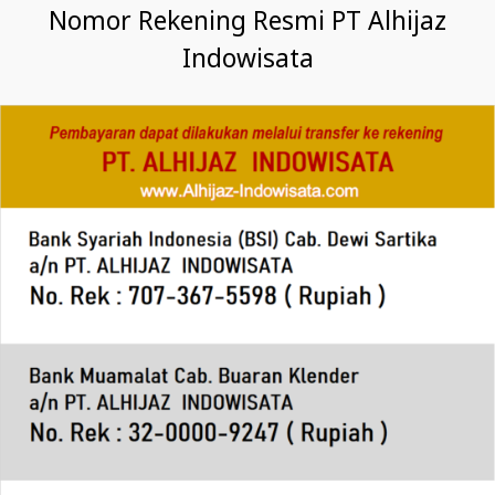
Nomor Rekening Resmi PT Alhijaz
Indowisata