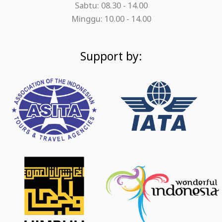
Sabtu: 08.30 - 14.00
Minggu: 10.00 - 14.00
Support by: