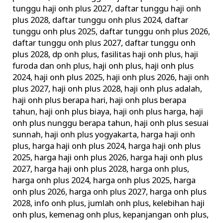
tunggu haji onh plus 2027
,
daftar tunggu haji onh
plus 2028
,
daftar tunggu onh plus 2024
,
daftar
tunggu onh plus 2025
,
daftar tunggu onh plus 2026
,
daftar tunggu onh plus 2027
,
daftar tunggu onh
plus 2028
,
dp onh plus
,
fasilitas haji onh plus
,
haji
furoda dan onh plus
,
haji onh plus
,
haji onh plus
2024
,
haji onh plus 2025
,
haji onh plus 2026
,
haji onh
plus 2027
,
haji onh plus 2028
,
haji onh plus adalah
,
haji onh plus berapa hari
,
haji onh plus berapa
tahun
,
haji onh plus biaya
,
haji onh plus harga
,
haji
onh plus nunggu berapa tahun
,
haji onh plus sesuai
sunnah
,
haji onh plus yogyakarta
,
harga haji onh
plus
,
harga haji onh plus 2024
,
harga haji onh plus
2025
,
harga haji onh plus 2026
,
harga haji onh plus
2027
,
harga haji onh plus 2028
,
harga onh plus
,
harga onh plus 2024
,
harga onh plus 2025
,
harga
onh plus 2026
,
harga onh plus 2027
,
harga onh plus
2028
,
info onh plus
,
jumlah onh plus
,
kelebihan haji
onh plus
,
kemenag onh plus
,
kepanjangan onh plus
,