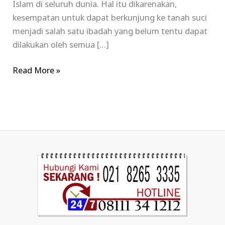
Islam di seluruh dunia. Hal itu dikarenakan,
kesempatan untuk dapat berkunjung ke tanah suci
menjadi salah satu ibadah yang belum tentu dapat
dilakukan oleh semua […]
Read More »