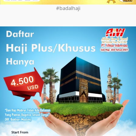
#badalhaji