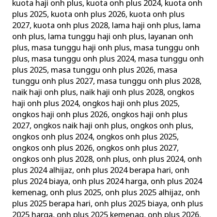
kuota haji onh plus
,
kuota onh plus 2024
,
kuota onh
plus 2025
,
kuota onh plus 2026
,
kuota onh plus
2027
,
kuota onh plus 2028
,
lama haji onh plus
,
lama
onh plus
,
lama tunggu haji onh plus
,
layanan onh
plus
,
masa tunggu haji onh plus
,
masa tunggu onh
plus
,
masa tunggu onh plus 2024
,
masa tunggu onh
plus 2025
,
masa tunggu onh plus 2026
,
masa
tunggu onh plus 2027
,
masa tunggu onh plus 2028
,
naik haji onh plus
,
naik haji onh plus 2028
,
ongkos
haji onh plus 2024
,
ongkos haji onh plus 2025
,
ongkos haji onh plus 2026
,
ongkos haji onh plus
2027
,
ongkos naik haji onh plus
,
ongkos onh plus
,
ongkos onh plus 2024
,
ongkos onh plus 2025
,
ongkos onh plus 2026
,
ongkos onh plus 2027
,
ongkos onh plus 2028
,
onh plus
,
onh plus 2024
,
onh
plus 2024 alhijaz
,
onh plus 2024 berapa hari
,
onh
plus 2024 biaya
,
onh plus 2024 harga
,
onh plus 2024
kemenag
,
onh plus 2025
,
onh plus 2025 alhijaz
,
onh
plus 2025 berapa hari
,
onh plus 2025 biaya
,
onh plus
2025 harga
,
onh plus 2025 kemenag
,
onh plus 2026
,