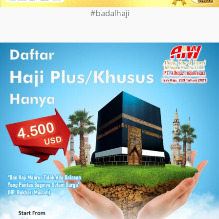
#badalhaji