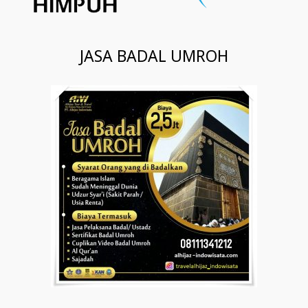
JASA BADAL UMROH