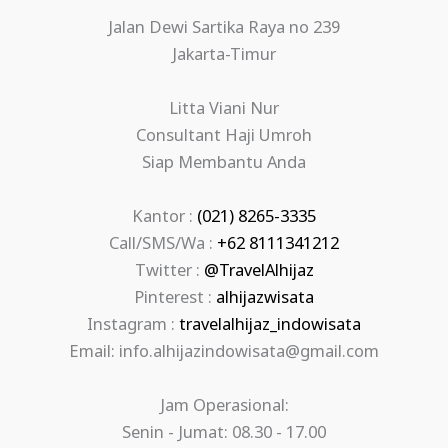
Jalan Dewi Sartika Raya no 239
Jakarta-Timur
Litta Viani Nur
Consultant Haji Umroh
Siap Membantu Anda
Kantor :
(021) 8265-3335
Call/SMS/Wa :
+62 8111341212
Twitter :
@TravelAlhijaz
Pinterest :
alhijazwisata
Instagram :
travelalhijaz_indowisata
Email: info.alhijazindowisata@gmail.com
Jam Operasional:
Senin - Jumat: 08.30 - 17.00