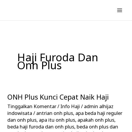
Lewati
ke
konten
Haji Furoda Dan
Onh Plus
ONH Plus Kunci Cepat Naik Haji
ONH
Plus
Tinggalkan Komentar
/
Info Haji
/
admin alhijaz
Kunci
indowisata
/
antrian onh plus
,
apa beda haji reguler
dan onh plus
,
apa itu onh plus
,
apakah onh plus
,
Cepat
beda haji furoda dan onh plus
,
beda onh plus dan
Naik