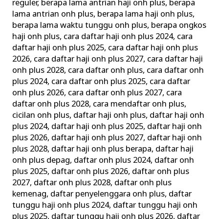
reguler
,
berapa lama antrian haji onh plus
,
berapa
Haji
lama antrian onh plus
,
berapa lama haji onh plus
,
berapa lama waktu tunggu onh plus
,
berapa ongkos
haji onh plus
,
cara daftar haji onh plus 2024
,
cara
daftar haji onh plus 2025
,
cara daftar haji onh plus
2026
,
cara daftar haji onh plus 2027
,
cara daftar haji
onh plus 2028
,
cara daftar onh plus
,
cara daftar onh
plus 2024
,
cara daftar onh plus 2025
,
cara daftar
onh plus 2026
,
cara daftar onh plus 2027
,
cara
daftar onh plus 2028
,
cara mendaftar onh plus
,
cicilan onh plus
,
daftar haji onh plus
,
daftar haji onh
plus 2024
,
daftar haji onh plus 2025
,
daftar haji onh
plus 2026
,
daftar haji onh plus 2027
,
daftar haji onh
plus 2028
,
daftar haji onh plus berapa
,
daftar haji
onh plus depag
,
daftar onh plus 2024
,
daftar onh
plus 2025
,
daftar onh plus 2026
,
daftar onh plus
2027
,
daftar onh plus 2028
,
daftar onh plus
kemenag
,
daftar penyelenggara onh plus
,
daftar
tunggu haji onh plus 2024
,
daftar tunggu haji onh
plus 2025
,
daftar tunggu haji onh plus 2026
,
daftar