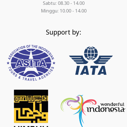
Sabtu: 08.30 - 14.00
Minggu: 10.00 - 14.00
Support by: