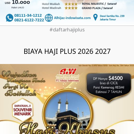
#daftarhajiplus
BIAYA HAJI PLUS 2026 2027