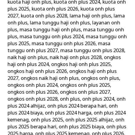
kuota haji onh plus
,
kuota onh plus 2024
,
kuota onh
plus 2025
,
kuota onh plus 2026
,
kuota onh plus
2027
,
kuota onh plus 2028
,
lama haji onh plus
,
lama
onh plus
,
lama tunggu haji onh plus
,
layanan onh
plus
,
masa tunggu haji onh plus
,
masa tunggu onh
plus
,
masa tunggu onh plus 2024
,
masa tunggu onh
plus 2025
,
masa tunggu onh plus 2026
,
masa
tunggu onh plus 2027
,
masa tunggu onh plus 2028
,
naik haji onh plus
,
naik haji onh plus 2028
,
ongkos
haji onh plus 2024
,
ongkos haji onh plus 2025
,
ongkos haji onh plus 2026
,
ongkos haji onh plus
2027
,
ongkos naik haji onh plus
,
ongkos onh plus
,
ongkos onh plus 2024
,
ongkos onh plus 2025
,
ongkos onh plus 2026
,
ongkos onh plus 2027
,
ongkos onh plus 2028
,
onh plus
,
onh plus 2024
,
onh
plus 2024 alhijaz
,
onh plus 2024 berapa hari
,
onh
plus 2024 biaya
,
onh plus 2024 harga
,
onh plus 2024
kemenag
,
onh plus 2025
,
onh plus 2025 alhijaz
,
onh
plus 2025 berapa hari
,
onh plus 2025 biaya
,
onh plus
2025 harga
,
onh plus 2025 kemenag
,
onh plus 2026
,