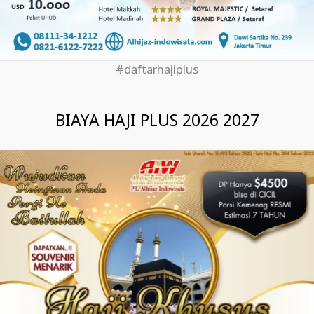
#daftarhajiplus
BIAYA HAJI PLUS 2026 2027