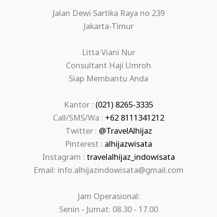
Jalan Dewi Sartika Raya no 239
Jakarta-Timur
Litta Viani Nur
Consultant Haji Umroh
Siap Membantu Anda
Kantor :
(021) 8265-3335
Call/SMS/Wa :
+62 8111341212
Twitter :
@TravelAlhijaz
Pinterest :
alhijazwisata
Instagram :
travelalhijaz_indowisata
Email: info.alhijazindowisata@gmail.com
Jam Operasional:
Senin - Jumat: 08.30 - 17.00