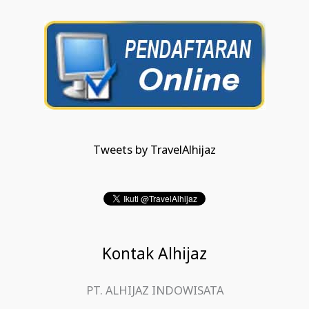
Tweets by TravelAlhijaz
Kontak Alhijaz
PT. ALHIJAZ INDOWISATA